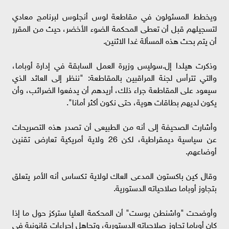
ويخطط المسئولون في مقاطعة لوس أنجلوس لبرنامج معادي
لتسجيلهم قبل أن تعطى المحكمة الضوء الأخضر، حيث من المقرر
أن يتم بحث هذه المسألة غدا الاثنين.
وذكرت هيلدا إل.سوليس وزيرة العمل السابقة في إدارة أوباما،
والتي تترأس لجنة المراقبين بالمقاطعة: "ننظر إلى العائد الذي
سيعود على المقاطعة جراء ذلك، أريدهم أن يدفعوا الضرائب، وأن
يكون لديهم بطاقات هوية، حتى نكون أكثر أمانا".
وأشارت الصحيفة إلى أنه من الطبيعى أن تصدر هذه التصريحات
عن سياسية ديمقراطية، لكن 26 ولاية أمريكية تعارض تقنين
أوضاعهم.
وقال كين باكستون المدعى العاك لولاية تكساس أنه الأمر يتعلق
بتجاوز أوباما صلاحياته الدستورية.
وأوضحت "واشنطن بوست" أن المحكمة العليا ستركز حول ما إذا
كان أوباما تجاوز صلاحياته الدستورية، وتجاهل إجراءات قانونية في