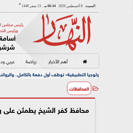
هـ
السبت
8 أغسطس 2026
06:44 مـ
23 صفر 1448
رئيس مجلس الإ
ورئيس التحر
أسامة 
شرشر
أهم الأخبار
رياضة
عربي ود
يا التطبيقية» توظف أول دفعة بالكامل.. والرواتب تصل لـ13 ألف جنيه
المحافظات
محافظ كفر الشيخ يطمئن على رئي