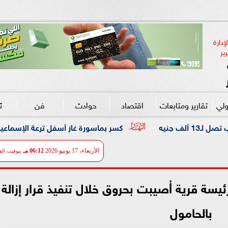
دارة 
ير
ولي
تقارير ومتابعات
اقتصاد
حوادث
فن
ث
كسر بماسورة غاز أسفل ترعة الإسماعيلية.. وتحرك عاجل من
الأربعاء، 17 يونيو 2026
06:12 مـ
بتوقيت الق
سة قرية أُصيبت بحروق خلال تنفيذ قرار إزالة
بالحامول