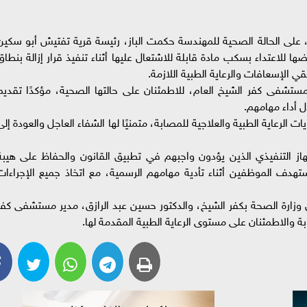
على الحالة الصحية للمهندسة حكمت الباز، رئيسة قرية تفتيش أبو سكين
ضها للاعتداء بسكب مادة قابلة للاشتعال عليها أثناء تنفيذ قرار إزالة بنطاق
ي الإسعافات والرعاية الطبية اللازمة.
ل مستشفى كفر الشيخ العام، للاطمئنان على حالتها الصحية، مؤكدًا تقديم
ل أداء مهامهم.
لرعاية الطبية والعلاجية للمصابة، متمنيًا لها الشفاء العاجل والعودة إلى
از التنفيذي الذين يؤدون واجبهم في تطبيق القانون والحفاظ على هيبة
ستهدف الموظفين أثناء تأدية مهامهم الرسمية، مع اتخاذ جميع الإجراءات
ل وزارة الصحة بكفر الشيخ، والدكتور حسين عبد الرازق، مدير مستشفى كفر
ة والاطمئنان على مستوى الرعاية الطبية المقدمة لها.