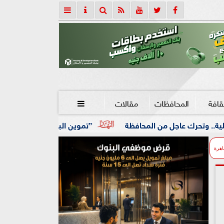
قافة
المحافظات
مقالات

 المحافظة
”تموين البحيرة”: ضبط 2707 مخالفات تموينية متنوعة فى حملات رقابية خلال يوليو الماضي
اهرة