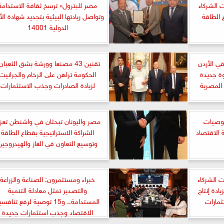
الشركاء
مصر للبترول» ترسخ ثقافة الاستدامة
 الطاقة
وتواصل ريادتها البيئية بتجديد شهادة الأ
الدولية 14001
ي الأردن
تقنين 43 مصنعا وورشة بشق الثعبان
خطوة جديدة
الحكومة تراهن على الرخام والجرانيت
 المصرية
لزيادة الصادرات وجذب الاستثمارات
توصيات
مصر واليونان تبحثان في واشنطن تعزي
 الاقتصاد
الشراكة الاستراتيجية بقطاع الطاقة
وتوسيع التعاون في الغاز والهيدروجين
 الشركاء
خبراء ومستثمرون: الصناعة والزراعة
ادة إنتاج
والتصدير تمثل معادلة التنمية
ثمارات
المستدامة.. و15 توصية لرفع تنافس
الاقتصاد وجذب استثمارات جديدة