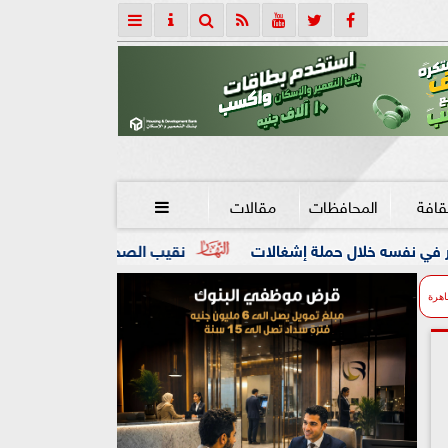
قافة
المحافظات
مقالات

إشغالات
نقيب الصحفيين والنائبة مها عبدالناصر يعلنان تقديم مش
اهرة