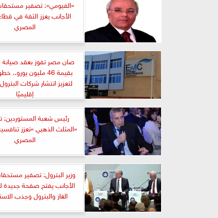
«الفيومي»: تصفير مستحقات 
الأجانب يعزز الثقة في قطاع
المصري
صان مصر تفوز بعقد صيانة ف
بقيمة 46 مليون يورو.. 
لتعزيز انتشار شركات البترول
إقليميًا
رئيس شعبة المستوردين: 
«المثلث الذهبي »تعزز تنافسية
المصري
وزير البترول: تصفير مستحقات
الأجانب يفتح صفحة جديدة لزي
الغاز والبترول وجذب الاست