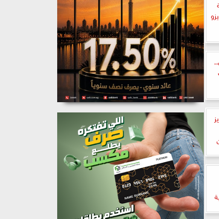
يزو
..
ز
ية