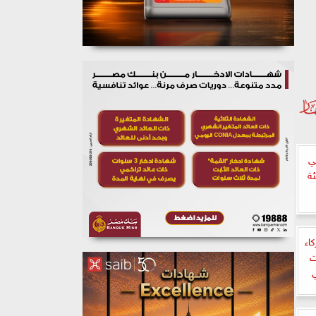
ني
ئة
اء
ت
ي