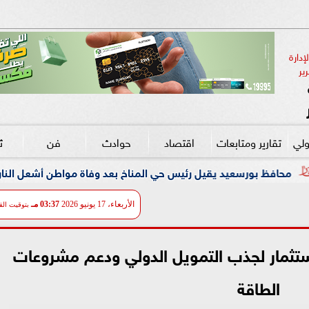
دارة 
ير
ولي
تقارير ومتابعات
اقتصاد
حوادث
فن
ث
ل رئيس حي المناخ بعد وفاة مواطن أشعل النار في نفسه خلال حملة 
الأربعاء، 17 يونيو 2026
03:37 مـ
بتوقيت الق
استثمار لجذب التمويل الدولي ودعم مشروعات
الطاقة