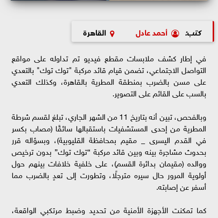
كتب:
أحمد عادل
القاهرة
في إطار كشف ملابسات مقطع فيديو تم تداوله على مواقع
التواصل الاجتماعي، تضمن قيام قائد مركبة "توك توك" بالتعدي
على مسن بالضرب بمنطقة المطرية بالقاهرة، وكذلك التعدي
بالسب على القائم على التصوير.
وبالفحص، تبين أنه بتاريخ 11 من الشهر الجاري، تبلغ لقسم شرطة
المطرية من إحدى المستشفيات باستقبالها سائقًا (مصاب بكسر
في القدم اليسرى _ مقيم بمحافظة القليوبية)، وبسؤاله قرر
بحدوث مشاجرة بينه وبين قائد مركبة “توك توك” بدون ترخيص
ووالده (مقيمان بدائرة القسم)، على خلفية خلافات بينهم حول
أولوية المرور حال سيره مترجلًا، وتطورت إلى تعدٍ بالضرب مما
أسفر عن إصابته.
كما تمكنت الأجهزة الأمنية من تحديد وضبط مرتكبي الواقعة،