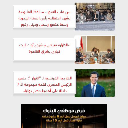
من قلب العبور.. محافظ القليوبية
يشهد احتفالية رأس السنة الهجرية
وسط حضور رسمي وديني رفيع
«الكازار» تعرض مشروع أوت ليت
تجاري بشرق القاهرة
الخارجية الفرنسية لـ ”النهار ”: حضور
الرئيس المصري لقمة مجموعة الـ 7
دلالة على أهمية مصر دوليا..
والعلاقات بين باريس والقاهرة في
أعلى مستوياتها