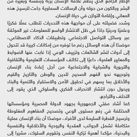
البشر وبالكون من حوله وأن الرسالات السماوية جاءت لترسيخ هذه
المعاني وإقامة التوازن في حياة الإنسان.
وشدد فضيلته على أن مواجهة هذه التحديات تتطلب عملًا فكريًا
وعلميًا ودينيًا جادًا في ظل الانتشار الواسع للمعلومات غير الموثقة
عبر وسائل التواصل الاجتماعي وتطبيقات الذكاء الاصطناعي،
موضحًا أن هذه الوسائل رغم ما توفره من إمكانات كبيرة قد تتحول
إلى أدوات لنشر الشائعات وتزييف الوعي إذا غابت عنها الضوابط
والمعايير العلمية، داعيًا إلى تكاتف المؤسسات التعليمية والثقافية
والتربوية والشبابية والاجتماعية من أجل إعادة بناء الإنسان
وتوجيهه نحو الفهم الصحيح للدين والوطن والتاريخ والقيم
والأخلاق بما يسهم في تحقيق الأمن والاستقرار والتنمية والبناء
ويحول دون انتشار الانحراف الفكري والسلوكي الذي يقود إلى
التخلف والتراجع.
كما أشاد مفتي الجمهورية بجهود الدولة المصرية ومؤسساتها
المختلفة في رفع مستوى الوعي وتصحيح المفاهيم المغلوطة
وترسيخ الفطرة السليمة لدى الأفراد، موضحًا أن بناء الإنسان عملية
متكاملة تشمل الجوانب العقدية والروحية والأخلاقية والنفسية
والبدنية، مؤكدا أهمية تزكية النفس وتقويم السلوك، مشيرا إلى