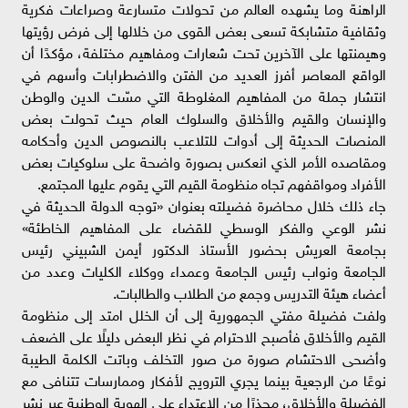
الراهنة وما يشهده العالم من تحولات متسارعة وصراعات فكرية
وثقافية متشابكة تسعى بعض القوى من خلالها إلى فرض رؤيتها
وهيمنتها على الآخرين تحت شعارات ومفاهيم مختلفة، مؤكدًا أن
الواقع المعاصر أفرز العديد من الفتن والاضطرابات وأسهم في
انتشار جملة من المفاهيم المغلوطة التي مسّت الدين والوطن
والإنسان والقيم والأخلاق والسلوك العام حيث تحولت بعض
المنصات الحديثة إلى أدوات للتلاعب بالنصوص الدين وأحكامه
ومقاصده الأمر الذي انعكس بصورة واضحة على سلوكيات بعض
الأفراد ومواقفهم تجاه منظومة القيم التي يقوم عليها المجتمع.
جاء ذلك خلال محاضرة فضيلته بعنوان «توجه الدولة الحديثة في
نشر الوعي والفكر الوسطي للقضاء على المفاهيم الخاطئة»
بجامعة العريش بحضور الأستاذ الدكتور أيمن الشبيني رئيس
الجامعة ونواب رئيس الجامعة وعمداء ووكلاء الكليات وعدد من
أعضاء هيئة التدريس وجمع من الطلاب والطالبات.
ولفت فضيلة مفتي الجمهورية إلى أن الخلل امتد إلى منظومة
القيم والأخلاق فأصبح الاحترام في نظر البعض دليلًا على الضعف
وأضحى الاحتشام صورة من صور التخلف وباتت الكلمة الطيبة
نوعًا من الرجعية بينما يجري الترويج لأفكار وممارسات تتنافى مع
الفضيلة والأخلاق، محذرًا من الاعتداء على الهوية الوطنية عبر نشر