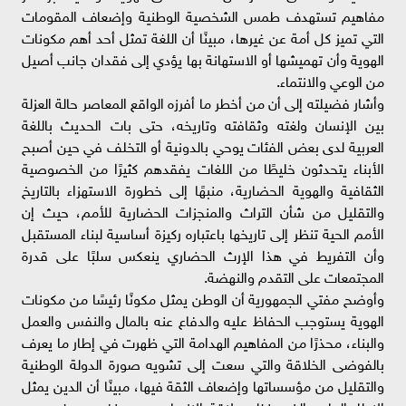
مفاهيم تستهدف طمس الشخصية الوطنية وإضعاف المقومات
التي تميز كل أمة عن غيرها، مبينًا أن اللغة تمثل أحد أهم مكونات
الهوية وأن تهميشها أو الاستهانة بها يؤدي إلى فقدان جانب أصيل
من الوعي والانتماء.
وأشار فضيلته إلى أن من أخطر ما أفرزه الواقع المعاصر حالة العزلة
بين الإنسان ولغته وثقافته وتاريخه، حتى بات الحديث باللغة
العربية لدى بعض الفئات يوحي بالدونية أو التخلف في حين أصبح
الأبناء يتحدثون خليطًا من اللغات يفقدهم كثيرًا من الخصوصية
الثقافية والهوية الحضارية، منبهًا إلى خطورة الاستهزاء بالتاريخ
والتقليل من شأن التراث والمنجزات الحضارية للأمم، حيث إن
الأمم الحية تنظر إلى تاريخها باعتباره ركيزة أساسية لبناء المستقبل
وأن التفريط في هذا الإرث الحضاري ينعكس سلبًا على قدرة
المجتمعات على التقدم والنهضة.
وأوضح مفتي الجمهورية أن الوطن يمثل مكونًا رئيسًا من مكونات
الهوية يستوجب الحفاظ عليه والدفاع عنه بالمال والنفس والعمل
والبناء، محذرًا من المفاهيم الهدامة التي ظهرت في إطار ما يعرف
بالفوضى الخلاقة والتي سعت إلى تشويه صورة الدولة الوطنية
والتقليل من مؤسساتها وإضعاف الثقة فيها، مبينًا أن الدين يمثل
الإطار الجامع الذي ينظم علاقة الإنسان بربه وبنفسه وبغيره من