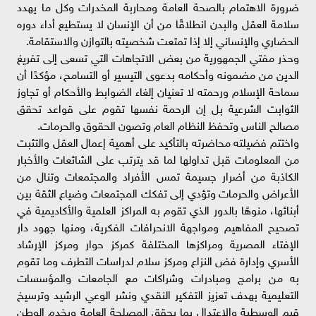
ضرورة الاهتمام بالصحة العامة ومحاربة المخدرات وكل ما يهدد
سلامة العقل والبدن انطلاقًا من أن الإنسان لا يستطيع أداء دوره
الحضاري والإنساني إلا إذا تمتعت شخصيته بالتوازن والاستقامة.
وحذر مفتي الجمهورية من بعض الاتجاهات التي تسعى إلى تفريغ
الدين من مضمونه وأحكامه بدعوى التيسير أو التسامح، مؤكدًا أن
سماحة الإسلام ورحمته لا تعنيان إلغاء الضوابط والأحكام أو تجاوز
الثوابت الشرعية بل إن الرحمة نفسها تقوم على قواعد تحقق
مصالح الناس وتحفظ النظام العام وتصون الحقوق والحرمات.
واختتم فضيلته محاضرته بالتأكيد على أهمية إعمال العقل والتثبت
من المعلومات قبل تداولها لما قد يترتب على الشائعات والأخبار
الكاذبة من أضرار جسيمة تمس الأفراد والمجتمعات وتنال من
الأعراض والحرمات وتؤدي إلى تفكك المجتمعات وضياع الثقة بين
أبنائها، منوهًا بالدور الذي تقوم به المراكز العلمية والأكاديمية في
تصحيح المفاهيم ومواجهة الانحرافات الفكرية، ومنها جهود دار
الإفتاء المصرية ومراكزها المختلفة كمركز حوار ومركز الإرشاد
الأسري وإدارة فض النزاع ومركز سلام لدراسات التطرف وما تقوم
به من برامج ومبادرات وشراكات مع الجامعات والمؤسسات
التعليمية بهدف تعزيز التفكير النقدي ونشر الوعي الرشيد وترسيخ
قيم الوسطية والاعتدال بما يحقق المصلحة العامة ويخدم الوطن