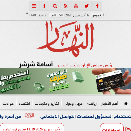
هـ
الخميس
6 أغسطس 2026
01:50 مـ
21 صفر 1448
أسامة شرشر
رئيس مجلس الإدارة ورئيس التحرير
أهم الأخبار
رياضة
عربي ودولي
تقارير ومتابعات
اقتصاد
حوادث
المسؤول لصفحات التواصل الاجتماعي
من أسرة واحدة.. إصابة 13 شخصا فى حادث انقلاب ميكروباص على الصحراوى الشرقى ببنى سويف
المحافظات
الأحد، 7 يونيو 2026
11:19 صـ
بتوقيت القاهرة