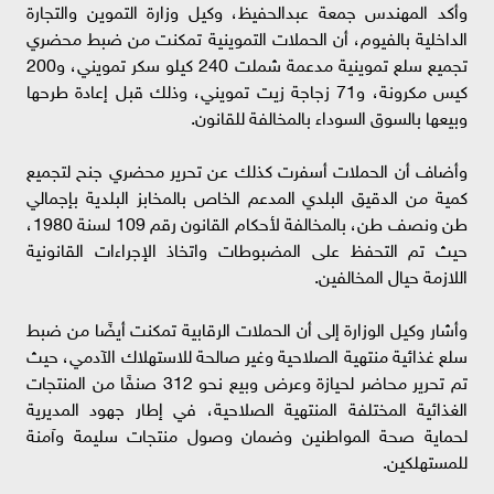
وأكد المهندس جمعة عبدالحفيظ، وكيل وزارة التموين والتجارة
الداخلية بالفيوم، أن الحملات التموينية تمكنت من ضبط محضري
تجميع سلع تموينية مدعمة شملت 240 كيلو سكر تمويني، و200
كيس مكرونة، و71 زجاجة زيت تمويني، وذلك قبل إعادة طرحها
وبيعها بالسوق السوداء بالمخالفة للقانون.
وأضاف أن الحملات أسفرت كذلك عن تحرير محضري جنح لتجميع
كمية من الدقيق البلدي المدعم الخاص بالمخابز البلدية بإجمالي
طن ونصف طن، بالمخالفة لأحكام القانون رقم 109 لسنة 1980،
حيث تم التحفظ على المضبوطات واتخاذ الإجراءات القانونية
اللازمة حيال المخالفين.
وأشار وكيل الوزارة إلى أن الحملات الرقابية تمكنت أيضًا من ضبط
سلع غذائية منتهية الصلاحية وغير صالحة للاستهلاك الآدمي، حيث
تم تحرير محاضر لحيازة وعرض وبيع نحو 312 صنفًا من المنتجات
الغذائية المختلفة المنتهية الصلاحية، في إطار جهود المديرية
لحماية صحة المواطنين وضمان وصول منتجات سليمة وآمنة
للمستهلكين.