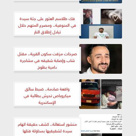
فك طلاسم العثور على جثة سيدة
في المنوفية.. ومصرع المتهم خلال
تبادل إطلاق النار
صرخات مزقت سكون القرية.. مقتل
شاب وإصابة شقيقه في مشاجرة
دامية بطوخ
واقعة صادمة.. ضبط سائق
ميكروباص تحرش بطالبة في
الإسكندرية
منشور استغاثة.. كشف حقيقة اتهام
سيدة لشقيقيها بمحاولة قتلها