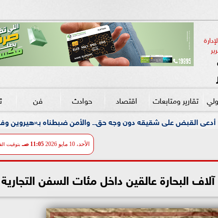
دارة 
ير
ولي
تقارير ومتابعات
اقتصاد
حوادث
فن
ث
ه دون وجه حق.. والأمن ضبطناه بـ«هيروين وفرد خرطوش» بشبرا الخ
الأحد، 10 مايو 2026
11:05 صـ
بتوقيت الق
آلاف البحارة عالقين داخل مئات السفن التجارية