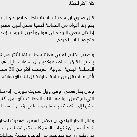
كان أكثر لطفًا.
قال صبري إن سفينته راسية داخل طابور طويل يم
بجوارها أكوام من القمامة ألقتها سفن أخرى تنتظر 
إذا كان ينبغي التوجه إلى موانئ أخرى للتزود بالإم
فتح مسارات الخروج.
بسبب القلق الدائم، مؤكدين أن ساعات الليل هي ا
المنظمة
قُتل ما لا يقل عن عشرة بحارة خلال تلك الهجمات.
وقال بحار هندي، وفق وول ستريت جورنال، إنه شاهد
التي لم تصل، واصفًا تلك اللحظات بأنها من أكثر 
مشيرًا إلى أنه فقد بالفعل دواء علاج ارتفاع ضغط ا
وقال البحار الهندي إن بعض السفن اضطرت لمحاولة
لكنه أوضح أن ترتيبات الدفع كانت تتم فقط عبر الحك
في طهران، مع تخوفهم من الوقوع ضحية لعمليات اح