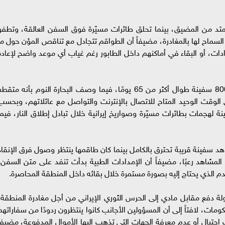
تد من المضيق، بينما تحلق طائرات مسيّرة فوق السفن العالقة، وتطفو
السماح لها بالمغادرة، مضيفاً أن الطواقم تتجادل مع تناقص المؤن حول ما
دادات، أو البقاء في أماكنهم داخل الطابور رغم غياب أي موعد واضح لإعادة
وأصبح الخليج العربي فعليًا سجنًا عائمًا لأكثر من 800 سفينة طوال أكثر من 65 يومًا، فيما وصف البحارة النوم بأنه متق
لوقت الوحيد المتاح للاتصال بالإنترنت والتواصل مع عائلاتهم، وبحسب
 البحرية الدولية، تعرضت أكثر من 30 سفينة لهجمات بطائرات مسيّرة وصواريخ إيرانية خلال تبادل إطلاق النار، فيم
 سفينة قريبة تحترق بالكامل بينما كان طاقمها ينتظر وصول فرق الإنقاذ
المشاهد رعبًا، مضيفاً أن الإمدادات الطبية بدأت تنفد على متن السفن،
لدم الذي يحتاج إليه بصورة مستمرة خلال بقائه داخل المنطقة المحاصرة.
 دفع مقابل مادي إلى الحرس الثوري الإيراني من أجل مغادرة المنطقة،
ومات، لافتاً إلى أن المسؤولين الأجانب كانوا ينتظرون ردودًا من سفاراتهم
تيال أو عدم معرفة الجهات التي تذهب إليها الأموال المدفوعة، مضيفاً