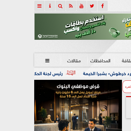
قافة
المحافظات
مقالات

يمة
رئيس لجنة الحكام : الفراعنة الدولية لجمباز الايروبيك خط
اهرة