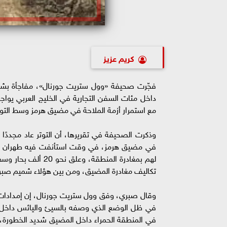
كريم عزيز
فجّرت صحيفة «وول ستريت جورنال»، مفاجأة بشأن
داخل مئات السفن التجارية في الخليج العربي يواجه
مع استمرار أزمة الملاحة في مضيق هرمز وسط التوتر 
وذكرت الصحيفة في تقريرها، أن التوتر عاد مجددًا 
في مضيق هرمز، في وقت استأنفت فيه طهران وواشن
لهم بمغادرة المنطق
تكاليف مغادرة المضيق، ومن بين هؤلاء شميم صبر
وقال صبري، وفق وول ستريت جورنال، إن إمدادات ال
في ظل الوضع الذي وصفه بالسيئ واليائس داخل الم
في المنطقة الحمراء داخل المضيق شديد الخطورة، م