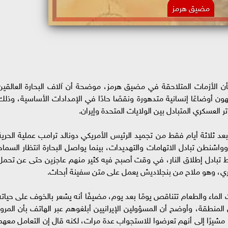
مضيق هرمز
 الأزمات المتلاحقة في مضيق هرمز، موضحة أن آلاف البحارة العالقين
ون أوضاعًا إنسانية متدهورة ونقصًا حادًا في الإمدادات الأساسية، وذلك
العسكري المتبادل بين الولايات المتحدة وإيران.
بعد ثلاثة أيام فقط من تجميد الرئيس الأمريكي دونالد ترامب عملية الحرية
طن تبادل الاتهامات والتهديدات، بينما يواصل البحارة انتظار السماح
ة، وعلق نحو 20 ألف بحار وسط تبادل إطلاق النار، في وقت أصبح فيه كثير منهم عاجزين حتى عن تحم
ي، وهو ملاح من بنجلاديش يعمل على متن سفينة أبحاث.
ماء والطعام تتناقص يومًا بعد يوم، مضيفًا أنه يشعر بالخوف على حياته
نطقة، وأوضح أن المسؤولين الإيرانيين أبلغوهم عبر الهاتف بأن المرور
شيرًا إلى أنهم تعرضوا للاستجواب عدة مرات، لكنه قال إن التعامل معهم