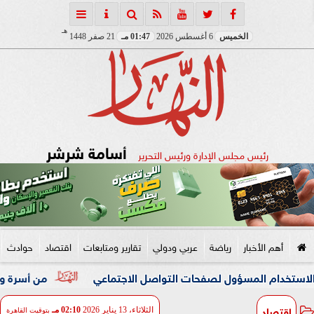
هـ
الخميس
6 أغسطس 2026
01:47 مـ
21 صفر 1448
أسامة شرشر
رئيس مجلس الإدارة ورئيس التحرير
أهم الأخبار
رياضة
عربي ودولي
تقارير ومتابعات
اقتصاد
حوادث
المسؤول لصفحات التواصل الاجتماعي
من أسرة واحدة.. إصابة 13 شخصا فى حادث انقلاب ميكروباص على الصحراوى الشرقى ببنى سويف
اقتصاد
الثلاثاء، 13 يناير 2026
02:10 مـ
بتوقيت القاهرة