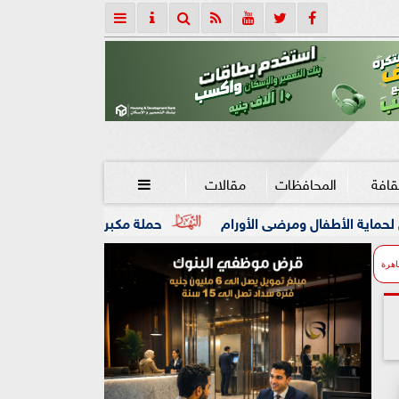
قافة
المحافظات
مقالات

 الأورام
حملة مكبرة تضبط 32 مخالفة تموينية وحالة إشغال بفرشوط
اهرة