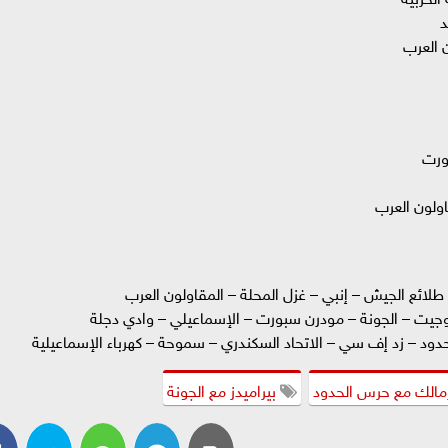
 طلائع الجيش – إنبي – غزل المحلة – المقاولون العرب
بتروجيت – الجونة – مودرن سبورت – الإسماعيلي – وادي دجلة
حدود – زد إف سي – الاتحاد السكندري – سموحة – كهرباء الإسماعيلية
مالك مع حرس الحدود
بيراميدز مع الجونة