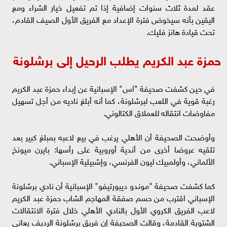
عقد لمدة ثلاث سنوات إضافية إذا تم تفعيل خيار الشراء ومع
اليقين بأنه سيخوض فترة الإعداد مع الفريق الأول الصيف القادم،
تحت قيادة هانز فليك.
حمزة عبد الكريم يطلب الرحيل إلى برشلونة
في حين كشفت صحيفة "آس" الإسبانية عن إبداء حمزة عبد الكريم
رغبة قوية في اللعب لبرشلونة، كما أنه أبلغ ناديه من أجل تسهيل
مفاوضات انتقاله للعملاق الكتالوني.
وأوضحت الصحيفة أن الأهلي يرغب في بيع لاعبه بمبلغ كبير بعد
تلقيه عروضا أخرى من أندية أوروبية على رأسها: بايرن ميونخ
الألماني، وأولمبيك ليون الفرنسي، وإشبيلية الإسباني.
كما كشفت صحيفة "موندو ديبورتيفو" الإسبانية أن نادي برشلونة
الإسباني اقترب من حسم صفقة المهاجم الشاب حمزة عبد الكريم
لاعب الفريق الكروي الأول بالنادي الأهلي خلال فترة الانتقالات
الشتوية القادمة، وقالت الصحيفة إن فريق برشلونة الرديف يعاني