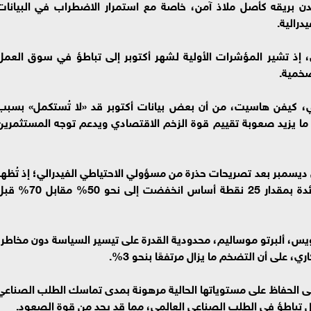
ن بريقه كأصل ملاذ آمن، خاصة مع استمرار الاضطراب في البيانات
درالية.
، إذ تشير المؤشرات الأولية لشهر أكتوبر إلى تباطؤ في سوق العمل
ضخمية.
كي، كيفن هاسيت، من أن بعض بيانات أكتوبر قد «لا تُستكمل» بسبب
ما يزيد صعوبة تقييم قوة الزخم الاقتصادي ويدعم توجه المستثمرين
يسمبر بعد تصريحات حذرة من مسؤولي الاحتياطي الفيدرالي؛ إذ تُظهر
أداة CME FedWatch أن احتمالات خفض الفائدة بمقدار 25 نقطة أساس انخفضت إلى نحو 50% مقا
يس، ألبرتو موساليم، محدودية القدرة على تيسير السياسة دون مخاطر،
 على أن التضخم ما يزال مرتفعًا بنحو 3%.
لى الحفاظ على مستوياتها الحالية مرهونة بمدى تماسك الطلب الصناعي
 تباطؤ في الطلب الصناعي العالمي، مما قد يحد من قوة الصعود.