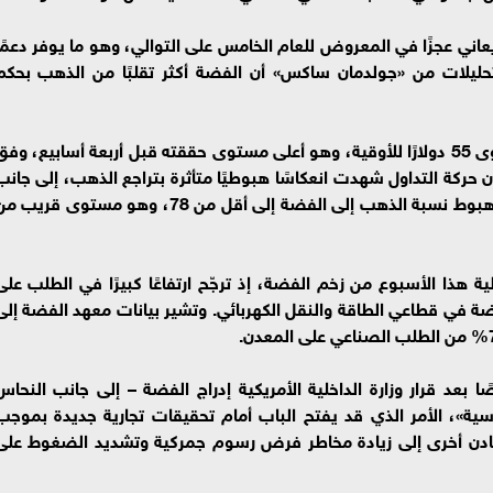
The ، ما يزال السوق يعاني عجزًا في المعروض للعام الخامس على التوالي، وهو ما يوفر دعمً
تحليلات من «جولدمان ساكس» أن الفضة أكثر تقلبًا من الذهب بحكم
وكاد سعر الفضة الخميس الماضي يلامس مستوى 55 دولارًا للأوقية، وهو أعلى مستوى حققته قبل أربعة أسابيع، وف
حركة التداول شهدت انعكاسًا هبوطيًا متأثرة بتراجع الذهب، إلى جانب
كون الارتفاع السابق يبدو مبالغًا فيه، خاصة بعد هبوط نسبة الذهب إلى الفضة إلى أقل من 78، وهو مستوى قريب
ة هذا الأسبوع من زخم الفضة، إذ ترجّح ارتفاعًا كبيرًا في الطلب على
لفضة في قطاعي الطاقة والنقل الكهربائي. وتشير بيانات معهد الفضة إلى
د قرار وزارة الداخلية الأمريكية إدراج الفضة – إلى جانب النحاس
ية»، الأمر الذي قد يفتح الباب أمام تحقيقات تجارية جديدة بموجب
 في معادن أخرى إلى زيادة مخاطر فرض رسوم جمركية وتشديد الضغوط على