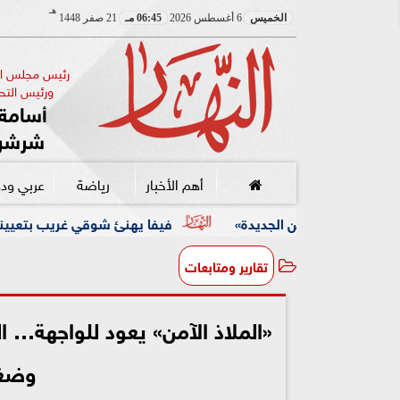
هـ
الخميس
6 أغسطس 2026
06:45 مـ
21 صفر 1448
رئيس مجلس الإ
ورئيس التحر
أسامة 
شرشر
أهم الأخبار
رياضة
عربي ود
فيفا يهنئ شوقي غريب بتعيينه مديرًا فنيًا لاتحاد الكر
تقارير ومتابعات
«الملاذ الآمن» يعود للواجهة… ا
وضغ