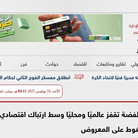
دارة 
ير
ولي
تقارير ومتابعات
اقتصاد
حوادث
فن
ث
ة
انطلاق معسكر الفوج الثاني لحكام النخبة استعدادًا للموس
الأحد، 16 نوفمبر 2025
04:11 مـ
بتوقيت الق
لفضة تقفز عالميًا ومحليًا وسط ارتباك اقتصادي
وط على المعروض