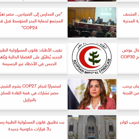
 المتحف
”من المدارس إلى الصيادين.. مصر تعبّ
ة المدنية
المجتمع لحماية البحر المتوسط قبل ق
COP24”
منال عوض
نقيب الأطباء: قانون المسؤولية الطبي
تلقي كلمة مصر في قمة المناخ COP30
الجديد يُطبّق على القضايا الحالية ويُلغ
الحبس في الأخطاء غير الجسيمة
سان يرحب
استمرارًا لنجاح COP27 بشرم الشيخ
من اللجنة
مصر تشارك في قمة القادة للمناخ
بالبرازيل
دريب كوادر
بدء تطبيق قانون المسئولية الطبية رسمي
بـ3 قرارات حكومية جديدة