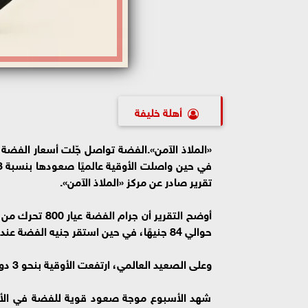
أهلة خليفة
تقرير صادر عن مركز «الملاذ الآمن».
حوالي 84 جنيهًا، في حين استقر جنيه الفضة عند 624 جنيهًا.
وعلى الصعيد العالمي، ارتفعت الأوقية بنحو 3 دولارات، لتفتتح التداولات عند 48 دولارًا وتغلق عند 51 دولارًا.
شهد الأسبوع موجة صعود قوية للفضة في الأسو