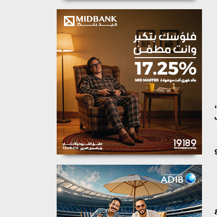
 الماضي ارتفاعًا بنحو 3.5%،
ب
 جنيهًا، وسجل عيار 999