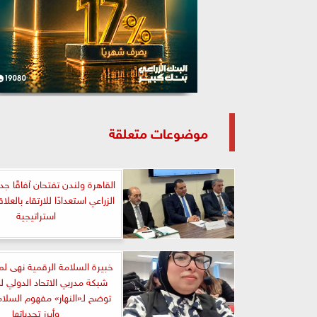
موضوعات متعلقة
القاهرة ولندن تفتحان آفاقًا جد
الزراعي استعدادًا للارتقاء بالعل
استراتيجية
خبيرة السلامة الرقمية نهى ل
شبكة مدربي الاتحاد الدولي 
توضح لـ«النهار» مفهوم السلام
وأبرز تحدياتها