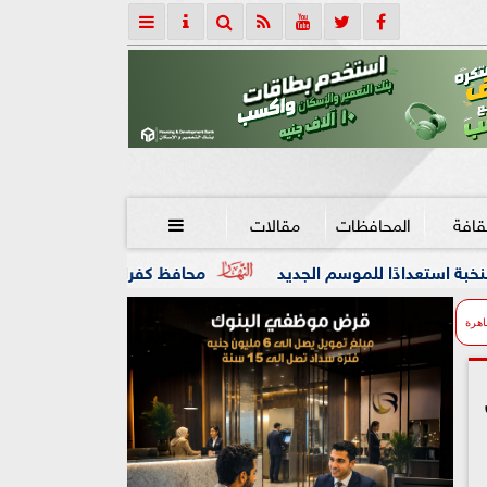
قافة
المحافظات
مقالات

م الجديد
محافظ كفرالشيخ يوجه بسرعة إنجاز طلبات المواطنين
اهرة