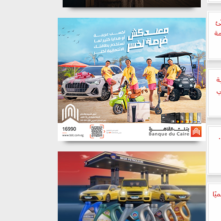
ئ
مة
ة
ي
..
ًا