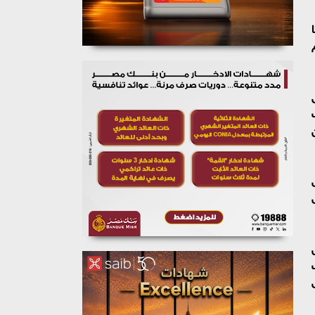
ا
ق
 من