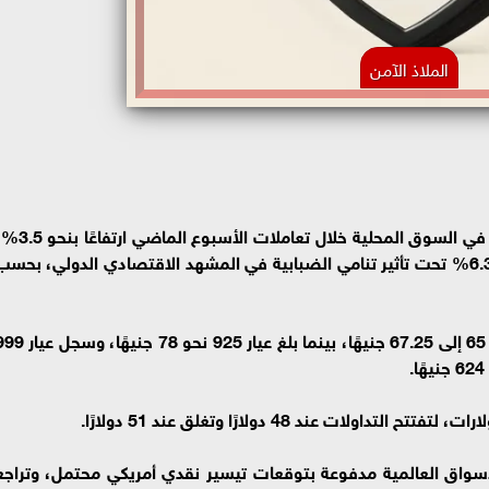
الملاذ الآمن
«الملاذ الآمن».الفضة تواصل جّلت أسعار الفضة في السوق المحلية خلال تعاملات الأسبوع
في حين واصلت الأوقية عالميًا صعودها بنسبة 6.3% تحت تأثير تنامي الضبابية في المشهد الاقتصادي الدولي، بحس
أوضح التقرير أن جرام الفضة عيار 800 تحرك من 65 إلى 67.25 جنيهًا، بينما بلغ عيار 925 نحو 78
اق العالمية مدفوعة بتوقعات تيسير نقدي أمريكي محتمل، وتراجع