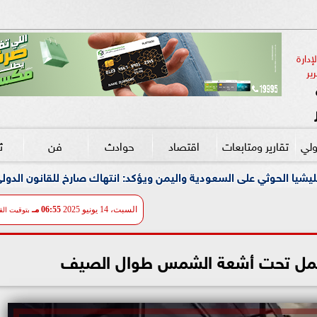
دارة 
ير
ولي
تقارير ومتابعات
اقتصاد
حوادث
فن
ث
ودية واليمن ويؤكد: انتهاك صارخ للقانون الدولي وتهديد مباشر لأمن 
السبت، 14 يونيو 2025
06:55 مـ
بتوقيت الق
العمل تحت أشعة الشمس طوال الصيف