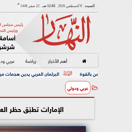
هـ
السبت
8 أغسطس 2026
12:02 صـ
22 صفر 1448
رئيس مجلس الإ
ورئيس التحر
أسامة 
شرشر
أهم الأخبار
رياضة
عربي ود
لقوة
البرلمان العربي يدين هجمات ميليشيا الحوثي على السع
عربي ودولي
الإمارات تطبّق حظر 