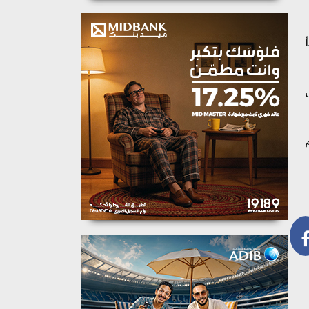
بر، يبدأ
ل
م