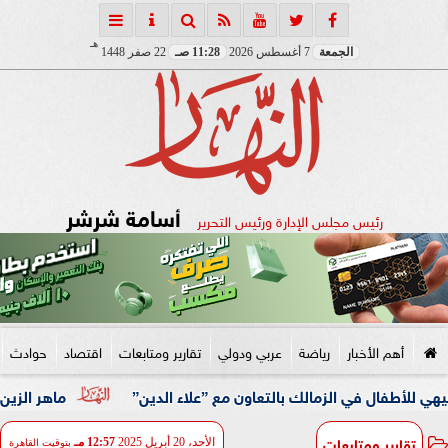
هـ
الجمعة
7 أغسطس 2026
11:28 صـ
22 صفر 1448
أسامة شرشر
رئيس مجلس الإدارة ورئيس التحرير
أهم الأخبار
رياضة
عربي ودولي
تقارير ومتابعات
اقتصاد
حوادث
ي الزمالك بالتعاون مع ”علاء الدين”
ماهر الزين: 25 حافلة تُعيد 1250 سودانيًا ضمن الفوج الـ41.. والالتزام بوثائق السفر عزز انسيابية العودة الطوعية
تقارير ومتابعات
الأحد، 20 أبريل 2025
12:57 مـ
بتوقيت القاهرة