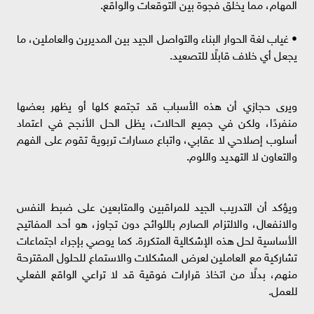
المهام، مما يخلق فجوة بين التوقعات والواقع.
• غياب لغة الحوار البناء والتواصل الجيد بين المديرين والعاملين، ما
يجعل أي خلاف قابلًا للتصعيد.
ويرى حجازي أن هذه الأسباب قد تجتمع كلها أو يظهر بعضها
منفردًا، ولكن في جميع الحالات، يظل الحل الأنجح في اعتماد
أسلوب إصلاحي لا عقابي، واتباع مسارات تربوية تقوم على الفهم
والتعاون لا التهديد واللوم.
ويؤكد أن التدريب الجيد للمراقبين والمتابعين على ضبط النفس
والانفعال، والالتزام الصارم باللوائح دون تجاوز، هو أحد المفاتيح
الأساسية لحل هذه الإشكالية المتكررة. كما يوصي بإجراء اجتماعات
تشاركية مع العاملين لعرض المشكلات والاستماع للحلول المقترحة
منهم، بدلًا من اتخاذ قرارات فوقية قد لا تراعي الواقع الفعلي
للعمل.