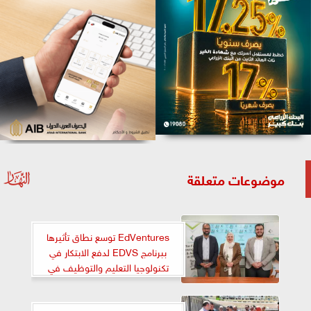
موضوعات متعلقة
EdVentures توسع نطاق تأثيرها
ببرنامج EDVS لدفع الابتكار في
تكنولوجيا التعليم والتوظيف في
مصر