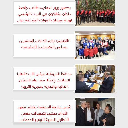
بحضور وزير الدفاع... طلاب جامعة
حلوان يشاركون في البحث الرئيسي
لهيئة عمليات القوات المسلحة حول
«دور مصر التنافسي في الطاقة»
«التعليم» تكرم الطلاب المتميزين
بمدارس التكنولوجيا التطبيقية
محافظ المنوفية يترأس اللجنة العليا
للقيادات لإختيار مدير عام الشئون
المالية والإدارية بمديرية التربية
والتعليم
رئيس جامعة المنوفية يتفقد معهد
الأورام ويشيد بتجهيزات معمل
التحاليل الطبية لتوفير الخدمات
التشخيصية للمرضى