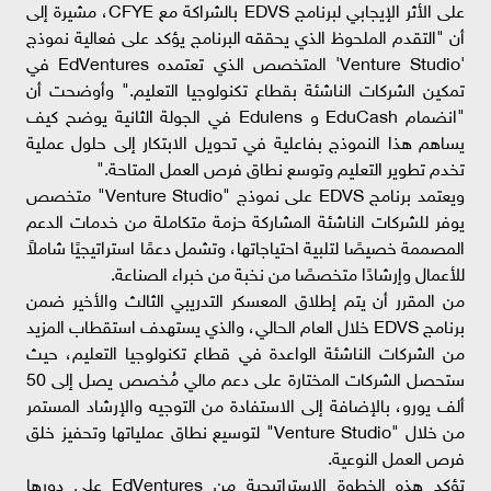
على الأثر الإيجابي لبرنامج EDVS بالشراكة مع CFYE، مشيرة إلى
أن "التقدم الملحوظ الذي يحققه البرنامج يؤكد على فعالية نموذج
'Venture Studio' المتخصص الذي تعتمده EdVentures في
تمكين الشركات الناشئة بقطاع تكنولوجيا التعليم." وأوضحت أن
"انضمام EduCash و Edulens في الجولة الثانية يوضح كيف
يساهم هذا النموذج بفاعلية في تحويل الابتكار إلى حلول عملية
تخدم تطوير التعليم وتوسع نطاق فرص العمل المتاحة."
ويعتمد برنامج EDVS على نموذج "Venture Studio" متخصص
يوفر للشركات الناشئة المشاركة حزمة متكاملة من خدمات الدعم
المصممة خصيصًا لتلبية احتياجاتها، وتشمل دعمًا استراتيجيًا شاملاً
للأعمال وإرشادًا متخصصًا من نخبة من خبراء الصناعة.
من المقرر أن يتم إطلاق المعسكر التدريبي الثالث والأخير ضمن
برنامج EDVS خلال العام الحالي، والذي يستهدف استقطاب المزيد
من الشركات الناشئة الواعدة في قطاع تكنولوجيا التعليم، حيث
ستحصل الشركات المختارة على دعم مالي مُخصص يصل إلى 50
ألف يورو، بالإضافة إلى الاستفادة من التوجيه والإرشاد المستمر
من خلال "Venture Studio" لتوسيع نطاق عملياتها وتحفيز خلق
فرص العمل النوعية.
تؤكد هذه الخطوة الاستراتيجية من EdVentures على دورها