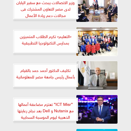
وزير الاتصالات يبحث مع سفير اليابان
لدى مصر التعاون المشترك فى
مجالات دعم ريادة الأعمال
«التعليم» تكرم الطلاب المتميزين
بمدارس التكنولوجيا التطبيقية
تكليف الدكتور أحمد حمد بالقيام
بأعمال رئيس جامعة مصر للمعلوماتية
”ICT Misr” تعتزم مضاعفة أعمالها
مع Nutanix و Dell بعد نجاح رعايتها
الذهبية ليوم الحوسبة السحابية
والذكاء الاصطناعي