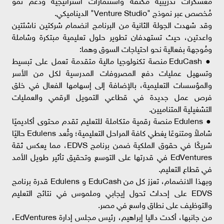
مُخصص عبر نموذج "Venture Studio" الديناميكي.
وقد شهدت الجولة الثانية من البرنامج انضمام شركتين ناشئتين
واعدتين، حيث تستهدفان تطوير حلول تعليمية مبتكرة وشاملة
ومُوجهة بفعالية نحو احتياجات السوق وهما:
● EduCash منصة تكنولوجيا مالية متقدمة تعمل على تبسيط
وتسهيل عمليات دفع المصروفات المدرسية لكل من الأسر
والمؤسسات التعليمية، بالإضافة إلى إسهامها الفعال في خلق
فرص عمل جديدة في قطاعي التمويل الرقمي والعمليات
التشغيلية المتناميين.
● Edulens منصة رقمية متكاملة للتعليم تقدم محتوى أكاديميًا
شاملاً ومتنوعًا يغطي كافة المراحل التعليمية؛ وتُعد Edulens حاليًا
شريكًا في حقوق الملكية ضمن برنامج EDVS، مما يعكس ثقة
EdVentures في قدرتها على التوسع وتحقيق تأثير طويل الأمد
في قطاع التعليم.
وبهذا الانضمام، تعزز كل من EduCash و Edulens قدرة برنامج
EDVS على إحداث تحول إيجابي وملموس في نتائج التعليم
والتوظيف على نطاق واسع في مصر.
من جانبها، أكدت داليا إبراهيم، رئيس مجلس إدارة EdVentures،