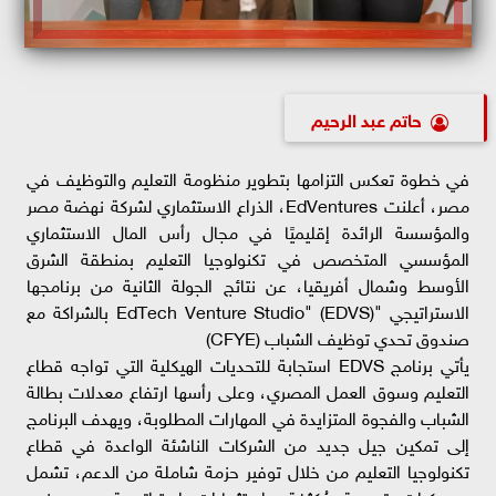
حاتم عبد الرحيم
في خطوة تعكس التزامها بتطوير منظومة التعليم والتوظيف في
مصر، أعلنت EdVentures، الذراع الاستثماري لشركة نهضة مصر
والمؤسسة الرائدة إقليميًا في مجال رأس المال الاستثماري
المؤسسي المتخصص في تكنولوجيا التعليم بمنطقة الشرق
الأوسط وشمال أفريقيا، عن نتائج الجولة الثانية من برنامجها
الاستراتيجي "EdTech Venture Studio" (EDVS) بالشراكة مع
صندوق تحدي توظيف الشباب (CFYE)
يأتي برنامج EDVS استجابة للتحديات الهيكلية التي تواجه قطاع
التعليم وسوق العمل المصري، وعلى رأسها ارتفاع معدلات بطالة
الشباب والفجوة المتزايدة في المهارات المطلوبة، ويهدف البرنامج
إلى تمكين جيل جديد من الشركات الناشئة الواعدة في قطاع
تكنولوجيا التعليم من خلال توفير حزمة شاملة من الدعم، تشمل
معسكرات تدريبية مُكثفة واستثمارات استراتيجية ودعم نمو