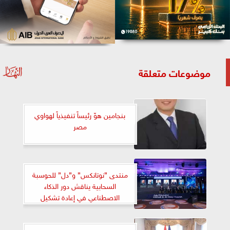
موضوعات متعلقة
بنجامين هوّ رئيساً تنفيذياً لهواوي
مصر
منتدى ”نوتانكس” و”دل” للحوسبة
السحابية يناقش دور الذكاء
الاصطناعي في إعادة تشكيل
الاقتصادات العالمية