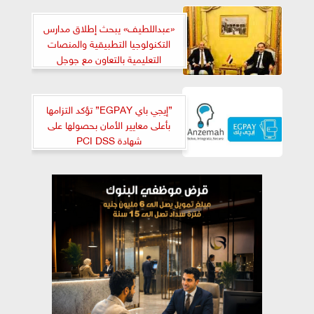
«عبداللطيف» يبحث إطلاق مدارس
التكنولوجيا التطبيقية والمنصات
التعليمية بالتعاون مع جوجل
”إيجي باي EGPAY” تؤكد التزامها
بأعلى معايير الأمان بحصولها على
شهادة PCI DSS