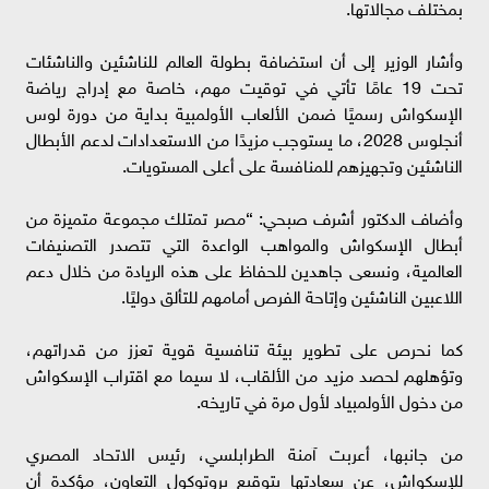
بمختلف مجالاتها.
وأشار الوزير إلى أن استضافة بطولة العالم للناشئين والناشئات
تحت 19 عامًا تأتي في توقيت مهم، خاصة مع إدراج رياضة
الإسكواش رسميًا ضمن الألعاب الأولمبية بداية من دورة لوس
أنجلوس 2028، ما يستوجب مزيدًا من الاستعدادات لدعم الأبطال
الناشئين وتجهيزهم للمنافسة على أعلى المستويات.
وأضاف الدكتور أشرف صبحي: “مصر تمتلك مجموعة متميزة من
أبطال الإسكواش والمواهب الواعدة التي تتصدر التصنيفات
العالمية، ونسعى جاهدين للحفاظ على هذه الريادة من خلال دعم
اللاعبين الناشئين وإتاحة الفرص أمامهم للتألق دوليًا.
كما نحرص على تطوير بيئة تنافسية قوية تعزز من قدراتهم،
وتؤهلهم لحصد مزيد من الألقاب، لا سيما مع اقتراب الإسكواش
من دخول الأولمبياد لأول مرة في تاريخه.
من جانبها، أعربت آمنة الطرابلسي، رئيس الاتحاد المصري
للإسكواش، عن سعادتها بتوقيع بروتوكول التعاون، مؤكدة أن