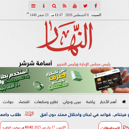
هـ
السبت
8 أغسطس 2026
12:17 مـ
23 صفر 1448
أسامة شرشر
رئيس مجلس الإدارة ورئيس التحرير
أهم الأخبار
رياضة
عربي ودولي
تقارير ومتابعات
اقتصاد
حوادث
اعد في لبنان واحتلال ممتد دون أفق
طلاب جامعة المنوفية دا
المحافظات
الإثنين، 17 مارس 2025
03:02 مـ
بتوقيت القاهرة