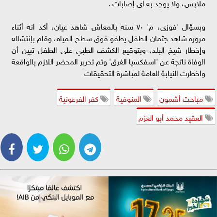
ملابس، ولا يوجد به اى إصابات .
وبسؤال 'فوزى، م' ٧٠ سنه بالمعاش شاهد عيان، أكد انه أثناء
مروره شاهد جثمان الطفل يطفو فوق سطح المياه، وقام بإنتشاله
وإخطار شيخ البلد، وبتوقيع الكشف الطبي على الطفل تبين أن
الوفاة ناتجة عن 'اسفكسيا الغرق' وتم تحرير المحضر اللازم بالواقعة
واخطرت النيابة العامة لمباشرة التحقيقات
مباحث أشمون
المنوفية
كفر الفرعونية
العقيد محمد أبو العزم