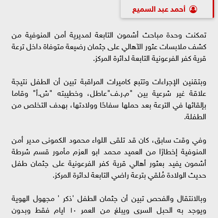
أحمد عبد السميع
تمكنت وحدة مباحث أشمون التابعة لمديرية أمن المنوفية من
كشف ملابسات عثور الآهالي على جثمان رضيعة متوفاة داخل ترعة
قرية كفر الفرعونية التابعة لدائرة المركز.
وبتقنين الإجراءات وتتبع كاميرات المراقبة تبين أن الطفل نتيجة
علاقة غير شرعية بين "م.ر.ف"عاطل، وخطيبته "ش.أ" وقاما
بإلقائها في الترعة بعد حملها سفاحًا وولادتها، بهدف التخلص من
الطفلة.
وفي وقت سابق، كان قد تلقى اللواء محمود الكمونى مدير أمن
المنوفية إخطارًا من العميد محمد ابو العزم مأمور قسم شرطة
أشمون يفيد بعثور أهالي قرية كفر الفرعونية على جثمان طفل
حديث الولادة مُلقي بترعة راضي التابعة لدائرة المركز.
وبالانتقال والفحص تبين أن جثمان الطفل 'ذكر ' مجهول الهوية
ويوجد به الحبل السرى ويبلغ من العمر ١٠ ايام فقط وبدون