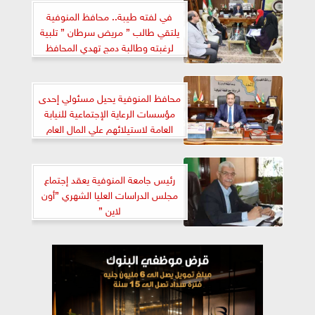
في لفته طيبة.. محافظ المنوفية
يلتقي طالب ” مريض سرطان ” تلبية
لرغبته وطالبة دمج تهدي المحافظ
بورتوريه
محافظ المنوفية يحيل مسئولي إحدى
مؤسسات الرعاية الإجتماعية للنيابة
العامة لاستيلائهم علي المال العام
رئيس جامعة المنوفية يعقد إجتماع
مجلس الدراسات العليا الشهري ”أون
لاين ”