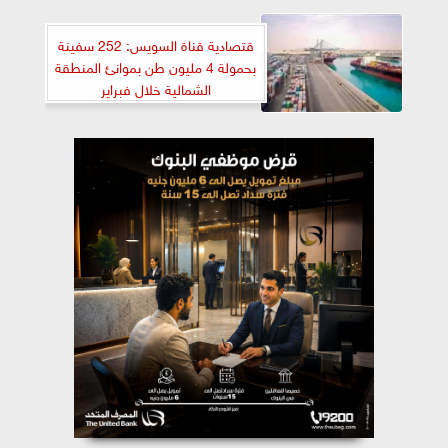
قتصادية قناة السويس: 252 سفينة
بحمولة 4 مليون طن بموانئ المنطقة
الشمالية خلال فبراير