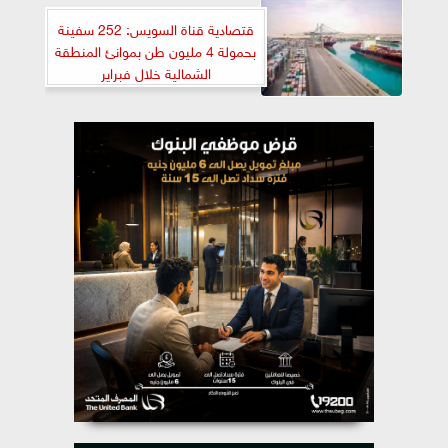
قتصادية قناة السويس: 252 سفينة
بحمولة 4 مليون طن بموانئ المنطقة
الشمالية خلال فبراير