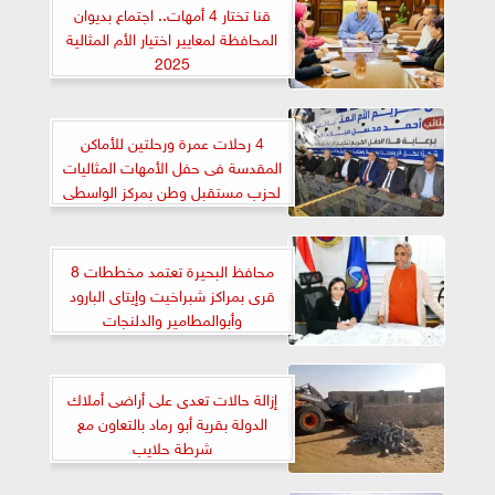
قنا تختار 4 أمهات.. اجتماع بديوان
المحافظة لمعايير اختيار الأم المثالية
2025
4 رحلات عمرة ورحلتين للأماكن
المقدسة فى حفل الأمهات المثاليات
لحزب مستقبل وطن بمركز الواسطى
ببنى سويف
محافظ البحيرة تعتمد مخططات 8
قرى بمراكز شبراخيت وإيتاى البارود
وأبوالمطامير والدلنجات
إزالة حالات تعدى على أراضى أملاك
الدولة بقرية أبو رماد بالتعاون مع
شرطة حلايب