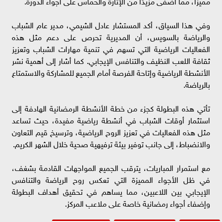
مميزًا، مما أضفى مزيدًا من الإثارة والحماس على أجواء الدورة.
وفي هذا السياق، أكد المستشار عادل الشيمي، مدير عام الشباب
والرياضة بالسويس، أن المديرية تحرص على دعم مثل هذه
الفعاليات الرياضية التي تسهم في تنمية مهارات الشباب وتعزيز
ثقافة اللعب النظيف والتنافس الإيجابي. كما أشار إلى أهمية نشر
الأنشطة الرياضية وإتاحة الفرصة أمام الجميع للمشاركة والاستمتاع
بالرياضة.
تأتي هذه البطولة كجزء من خطة الأنشطة الرمضانية الهادفة إلى
استثمار أوقات الشباب في أنشطة رياضية مفيدة، حيث تساعد
مثل هذه الفعاليات في تعزيز الروح الرياضية، وترسيخ قيم التعاون
والانضباط، إلى جانب توفير بيئة ترفيهية صحية خلال الشهر الكريم.
مع استمرار المباريات، يترقب الجميع المواجهات القادمة بشغف،
في ظل الأجواء المميزة التي تعكس روح الرياضة والتنافس
الإيجابي بين اللاعبين، مما يساهم في تحقيق أهداف البطولة
وإضفاء أجواء رمضانية خاصة على ملاعب المركز.