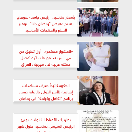
بأسعار مناسبة.. رئيس جامعة سوهاج
يفتتح معرض ”رمضان جانا” لتوفير
السلع والمنتجات الأساسية
«المشوار مستمر».. أول تعليق من
مي عمر بعد فوزها بجائزة أفضل
ممثلة عربية في مهرجان العراق
الدولي
الحكومة تبدأ صرف مساعدات
إضافية للأسر الأولى بالرعاية ضمن
برنامج ”تكافل وكرامة” في رمضان
2025
بطريرك الأقباط الكاثوليك يهنئ
الرئيس السيسي بمناسبة حلول شهر
رمضان المبارك