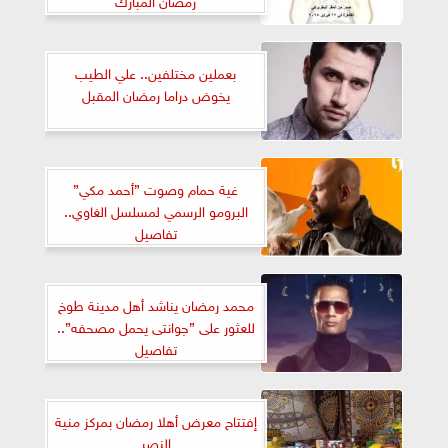
بعملين مختلفين.. علي الطيب
يخوض دراما رمضان المقبل
غية حمام وصوت ”أحمد مكي”
البرومو الرسمي لمسلسل الغاوي..
تفاصيل
محمد رمضان يناشد أهل مدينة طوخ
للعثور على ”جوانتى يحمل مصحفه”..
تفاصيل
إفتتاح معرض أهلا رمضان بمركز منية
النصر