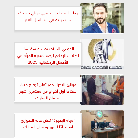
رحلة استثنائية.. قصي خولي يتحدث
عن تجربته في مسلسل القدر
القومي للمرأة ينظم ورشة عمل
لطلاب الإعلام لرصد صورة المرأة في
الأعمال الرمضانية 2025
موانئ البحرالأحمر تعلن توديع ميناء
سفاجا أول أفواج من معتمري شهر
رمضان المبارك
”مياه البحيرة” تعلن حالة الطوارئ
استعدادًا لشهر رمضان المبارك