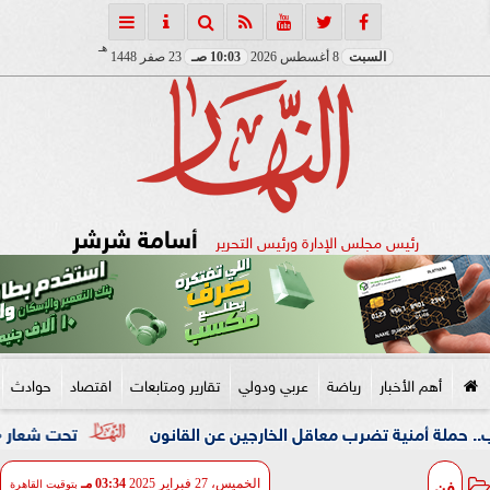
هـ
السبت
8 أغسطس 2026
10:03 صـ
23 صفر 1448
أسامة شرشر
رئيس مجلس الإدارة ورئيس التحرير
أهم الأخبار
رياضة
عربي ودولي
تقارير ومتابعات
اقتصاد
حوادث
ة تضرب معاقل الخارجين عن القانون
تحت شعار «خدمة بيوت ال
فن
الخميس، 27 فبراير 2025
03:34 مـ
بتوقيت القاهرة