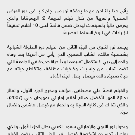
يأتي هذا بالتزامن مع ما يحققه نور من نجاح كبير في دور العرض
المصرية والعربية من خلال فيلم الحريفة 2: الريمونتادا والذي
يعرض حالياً بالسينمات ليدخل ضمن قائمة أعلى 10 أفلام تحقيقاً
للإيرادات في تاريخ السينما المصرية.
يجسد نور النبوي في الجزء الثاني من الفيلم دور البطولة الشبابية
بشخصية مالك، الشاب المصري الذي يأتي من أمريكا بعد وفاة
والده إلى دبي لاستكمال تعليمه، ليبدأ حياة جديدة في الجامعة التي
تضم شباب من جنسيات وخلفيات مختلفة، وتتقاطع حياته مع
حياة صديق والده فيصل، بطل الجزء الأول.
والفيلم قصة علي مصطفى، مؤلف ومخرج الجزء الأول، والفائز
بجائزة المهر لأفضل صانع أفلام إماراتي بمهرجان دبي (2007)،
والذي شارك في كتابة السيناريو والحوار مع فيصل هاشمي ونضال
مرة.
وبجوار نور النبوي والإماراتي سعود الكعبي بطل الجزء الأول، والذي
يواصل تجسيده لشخصية فيصل في الجزء الثاني، يضم الفيلم