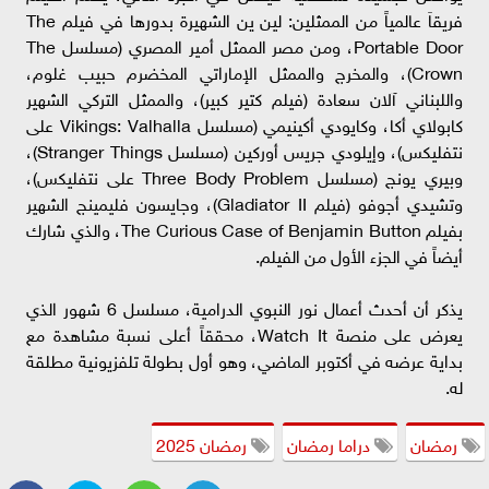
فريقاَ عالمياً من الممثلين: لين ين الشهيرة بدورها في فيلم The
Portable Door، ومن مصر الممثل أمير المصري (مسلسل The
Crown)، والمخرج والممثل الإماراتي المخضرم حبيب غلوم،
واللبناني آلان سعادة (فيلم كتير كبير)، والممثل التركي الشهير
كابولاي أكا، وكايودي أكينيمي (مسلسل Vikings: Valhalla على
نتفليكس)، وإيلودي جريس أوركين (مسلسل Stranger Things)،
وبيري يونج (مسلسل Three Body Problem على نتفليكس)،
وتشيدي أجوفو (فيلم Gladiator II)، وجايسون فليمينج الشهير
بفيلم The Curious Case of Benjamin Button، والذي شارك
أيضاً في الجزء الأول من الفيلم.
يذكر أن أحدث أعمال نور النبوي الدرامية، مسلسل 6 شهور الذي
يعرض على منصة Watch It، محققاً أعلى نسبة مشاهدة مع
بداية عرضه في أكتوبر الماضي، وهو أول بطولة تلفزيونية مطلقة
له.
رمضان
دراما رمضان
رمضان 2025