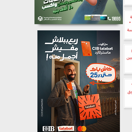
”
سة
بين
وق