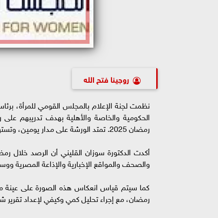
روجينا فتح الله
نظمت لجنة الإعلام بالمجلس القومي للمرأة، برئاس
الحكومية والخاصة والأهلية بهدف تدريبهم على 
رمضان 2025. تمتد الورشة على مدار يومين، وتستهدف 250 طالباً وطالبة، وذلك برعاية رئيسة المجلس المستشارة أمل عمار.
والصحف والمواقع الإخبارية والإذاعة المصرية ووسا
كما سيتم قياس انعكاس هذه الصورة على عينة 
رمضان، مع إجراء تحليل كمي وكيفي لإعداد تقرير شا