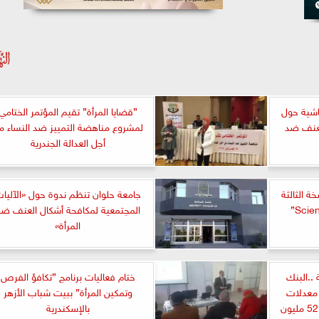
اشية حول
”قضايا المرأة” تقيم المؤتمر الختامي
العنف ضد
لمشروع مناهضة التمييز ضد النساء م
أجل العدالة الجندرية
 الثالثة
جامعة حلوان تنظم ندوة حول «الآليا
المجتمعية لمكافحة أشكال العنف ضد
المرأة»
..البنك
ختام فعاليات برنامج ”تكافؤ الفرص
دة في معدلات
وتمكين المرأة” ببيت شباب الأزهر
الشمول المالي خلال 2024 و52 مليون
بالإسكندرية