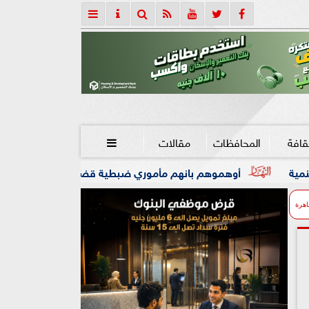
قافة
المحافظات
مقالات

 مأموري ضبطية قضائية.. إحالة 13 متهما للجنايات لخطف أصحاب شركة وآخرين وسرقتهم في الإسكندرية
اهرة