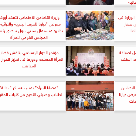
لية
لوزارة في
وزيرة التضامن الاجتماعي تتفقد أروقة
ن صغار
معرض ”ديارنا للحرف اليدوية والتراثية 
ديا
بكايرو فيستفال سيتي مول بحضور رئي
المجلس القومي للمرأة
مل لصياغة
مؤتمر الحوار الإسلامي يناقش قضايا
ة العنف
المرأة المسلمة ودورها في تعزيز الحوار 
المذاهب
 التضامن
”قضايا المرأة” تقيم معسكر ”عدالة”
ض ديارنا
لطلاب وحديثي التخرج من كليات الحق
دات