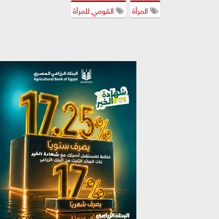
المرأة
القومي للمرأة