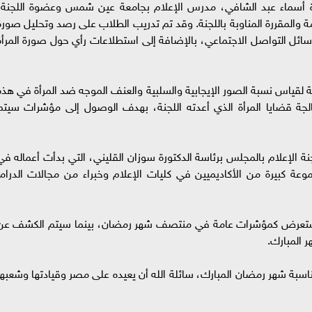
ة أسماء عبد الشافي، مدرس الإعلام بجامعة عين شمس وعضوة اللجنة،
امة والمقررة المناوبة باللجنة. وقد تم تدريب الطلاب على رصد وتحليل صورة
وسائل التواصل الاجتماعي، بالإضافة إلى استطلاعات رأي حول صورة المرأة
قة لقياس نسبة الصور الإيجابية والسلبية والعنف الموجه ضد المرأة في هذه
عالجة قضايا المرأة الذي أعدته اللجنة، بهدف الوصول إلى مؤشرات سيتم
جنة الإعلام بالمجلس برئاسة الدكتورة سوزان القليني، التي بدأت أعماله في
مجموعة كبيرة من الأكاديميين في كليات الإعلام وخبراء من مجالات الدراما
صد ستعرض كمؤشرات عامة في منتصف شهر رمضان، بينما سيتم الكشف عن
 المبارك.
مناسبة شهر رمضان المبارك، سائلة الله أن يعيده على مصر وقيادتها وشعبها