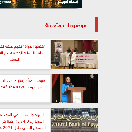
موضوعات متعلقة
”قضايا المرأة” تقيم حلقة نق
تدابير الحماية الوطنية من 
النساء
قومي المرأة يشارك في النسخة
من مؤتمر Science” she says”
المرأة والشباب في المقدمة 
المركزي: 74.8 % زيا