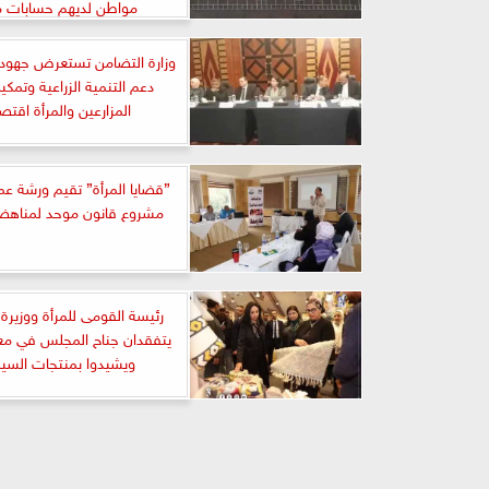
مواطن لديهم حسابات ما
وزارة التضامن تستعرض جهود ا
دعم التنمية الزراعية وتمكي
المزارعين والمرأة اقتصا
”قضايا المرأة” تقيم ورشة ع
مشروع قانون موحد لمناهض
رئيسة القومى للمرأة ووزيرة
يتفقدان جناح المجلس في معر
ويشيدوا بمنتجات السي