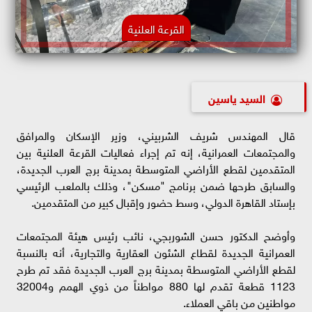
القرعة العلنية
السيد ياسين
قال المهندس شريف الشربيني، وزير الإسكان والمرافق
والمجتمعات العمرانية، إنه تم إجراء فعاليات القرعة العلنية بين
المتقدمين لقطع الأراضي المتوسطة بمدينة برج العرب الجديدة،
والسابق طرحها ضمن برنامج "مسكن"، وذلك بالملعب الرئيسي
بإستاد القاهرة الدولي، وسط حضور وإقبال كبير من المتقدمين.
وأوضح الدكتور حسن الشوربجي، نائب رئيس هيئة المجتمعات
العمرانية الجديدة لقطاع الشئون العقارية والتجارية، أنه بالنسبة
لقطع الأراضي المتوسطة بمدينة برج العرب الجديدة فقد تم طرح
1123 قطعة تقدم لها 880 مواطناً من ذوي الهمم و32004
مواطنين من باقي العملاء.