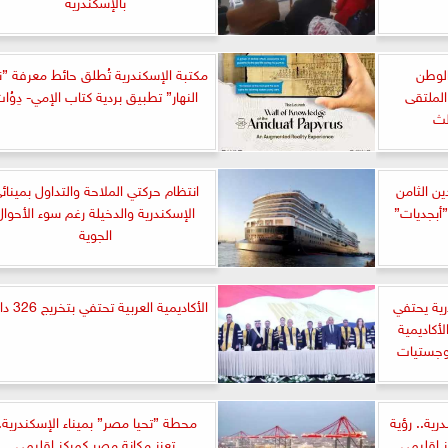
بالإسكندرية
اة الوطن
مكتبة الإسكندرية تُطلق حائط معرفة ”ن
الملتقى
النهار” تطبيق بردية كتاب الإمي- دِوُا
لث
ين الثامن
انتظام حركتي الملاحة والتداول بمينائ
أبجديات”
الإسكندرية والدخيلة رغم سوء الأحوال
الجوية
ية يحتفي
الأكاديمية العربية تحتفي بتخريج 326 دارسًا
ن الأكاديمية
لوجستيات
رية.. رؤية
محطة ”تحيا مصر” بميناء الإسكندرية.
 إقليمي
تعزز مكانة مصر كمركز إقليمى