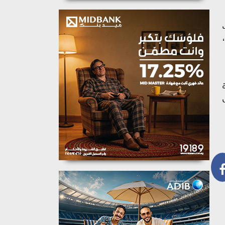
كندرية ندوة بعنوان "التمكين الاقتصادي للمرأة: فرصة لغد أفضل" وذلك يوم الاربعاء الموافق 26 فبراير 2026،