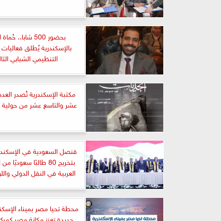
بحضور 500 شابا.. حُم
بالإسكندرية يُطلق فعاليات 
التنظيمي الشبابي الثا
مكتبة الإسكندرية تُصدر العدد
عشر والتاسع عشر من حولية ”
قنصل السعودية في الإسكندر
بتخريج 80 طالبًا سعوديًا م
العربية في النقل الدولي وال
محطة تحيا مصر بميناء الإسكند
جديدة تعزز مكانة مصر كمركز