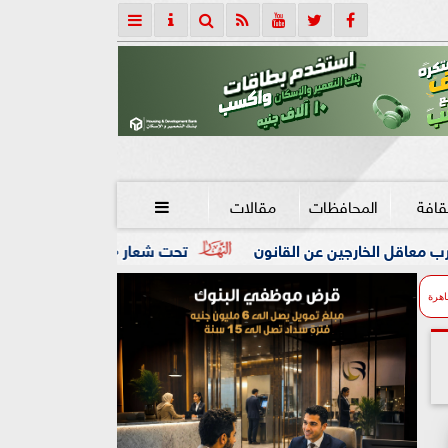
قافة
المحافظات
مقالات

 القانون
تحت شعار «خدمة بيوت الله شرف».. محافظ كفرالشيخ:
اهرة