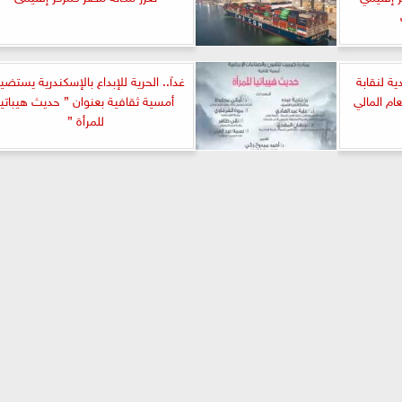
ية لنقابة
غدآ.. الحرية للإبداع بالإسكندرية يستض
ام المالي
أمسية ثقافية بعنوان ” حديث هيباتيا
للمرأة ”