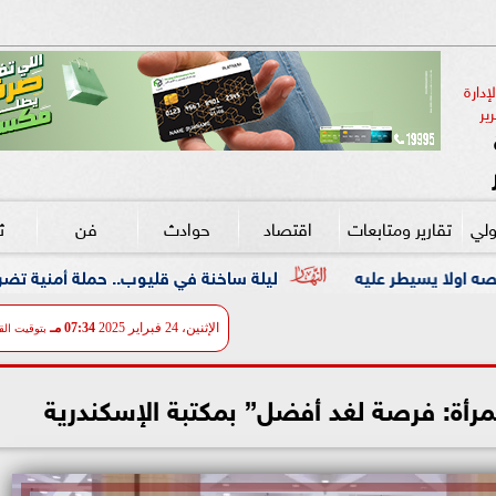
دارة 
ير
ولي
تقارير ومتابعات
اقتصاد
حوادث
فن
ث
ليلة ساخنة في قليوب.. حملة أمنية تضرب معاقل الخارجين عن
الإثنين، 24 فبراير 2025
07:34 مـ
بتوقيت الق
مرأة: فرصة لغد أفضل” بمكتبة الإسكندرية