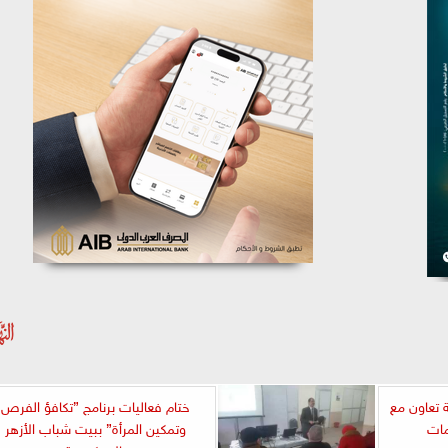
ة تعاون مع
ختام فعاليات برنامج ”تكافؤ الفرص
مات
وتمكين المرأة” ببيت شباب الأزهر