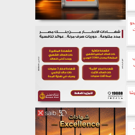
حو
ت
ي
.