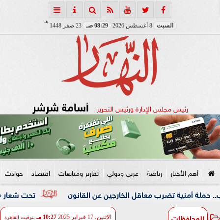
هـ
السبت
8 أغسطس 2026
08:29 صـ
23 صفر 1448
أسامة شرشر
رئيس مجلس الإدارة ورئيس التحرير
أهم الأخبار
رياضة
عربي ودولي
تقارير ومتابعات
اقتصاد
حوادث
ة تضرب معاقل الخارجين عن القانون
تحت شعار «خدمة بيوت الل
المحافظات
الإثنين، 17 فبراير 2025
10:27 مـ
بتوقيت القاهرة