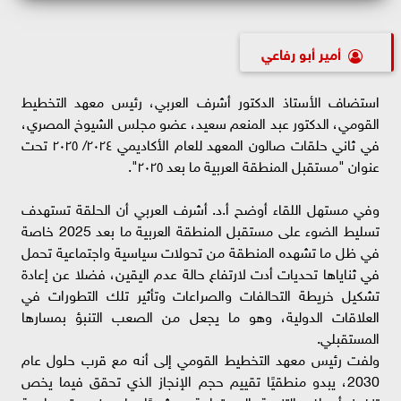
أمير أبو رفاعي
استضاف الأستاذ الدكتور أشرف العربي، رئيس معهد التخطيط
القومي، الدكتور عبد المنعم سعيد، عضو مجلس الشيوخ المصري،
في ثاني حلقات صالون المعهد للعام الأكاديمي ٢٠٢٤/ ٢٠٢٥ تحت
عنوان "مستقبل المنطقة العربية ما بعد ٢٠٢٥".
وفي مستهل اللقاء أوضح أ.د. أشرف العربي أن الحلقة تستهدف
تسليط الضوء على مستقبل المنطقة العربية ما بعد 2025 خاصة
في ظل ما تشهده المنطقة من تحولات سياسية واجتماعية تحمل
في ثناياها تحديات أدت لارتفاع حالة عدم اليقين، فضلا عن إعادة
تشكيل خريطة التحالفات والصراعات وتأثير تلك التطورات في
العلاقات الدولية، وهو ما يجعل من الصعب التنبؤ بمسارها
المستقبلي.
ولفت رئيس معهد التخطيط القومي إلى أنه مع قرب حلول عام
2030، يبدو منطقيًا تقييم حجم الإنجاز الذي تحقق فيما يخص
تنفيذ أهداف التنمية المستدامة، مشددًا على ضرورة مراجعة