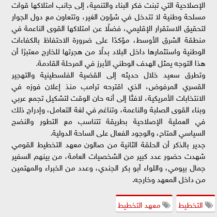
الإصلاحية التي تبنت فكر البناء والتنمية، إلى جانب امتلاكها قوات
مسلحة وطنية لا تتدخل في شؤون الغير، وتتعاون مع دول الجوار
لتحقيق الاستقرار الإقليمي، فضلًا عن امتلاكها القوى الناعمة في
منطقة الشرق الأوسط، مؤكدًا على ضرورة الاحتفاظ بالكفاءات
الوطنية واستثمارها داخل البلاد بدلًا من هجرتها للخارج معتبرًا أن
هذا التوجه يمثل الهدف الوطني الأبرز في المرحلة القادمة.
وتطرق سعيد خلال حديثه إلى القضية الفلسطينية والتهجير
القسري المرفوض، الذي اقترحه ترامب منذ إعلان فوزه في
الانتخابات الأمريكية، لافتًا إلى أنه حان الوقت لتشكيل تجمع عربي
وبناء القوى الصلبة والناعمة، وتناغم في لغة التعامل، وإدراج ذلك
في العملية الإصلاحية بطريقة تتناسب مع التطور والنضج
السياسي المتاح، والوجود الفعال على الساحة الدولية.
جدير بالذكر أن الحلقة الثانية من صالون معهد التخطيط القومي
شهدت حضور عدد كبير من الشخصيات العامة، من بينهم السفير
جمال بيومي، واللواء أبو بكر الجندي، وعدد من الخبراء والمهتمين
من داخل المعهد وخارجه.
التخطيط
معهد التخطيط