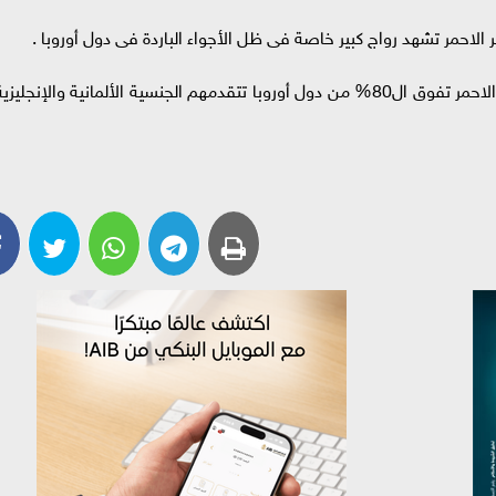
 الاحمر تشهد رواج كبير خاصة فى ظل الأجواء الباردة فى دول أوروبا .
ويضيف العتيق إلى نسب الاشغال بمنتجعات البحر الاحمر تفوق ال80% من دول أوروبا تتقدمهم الجنسية الألمانية والإنجليزي