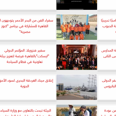
جًا تدريبيًا
سفراء الفن من البحر الأحمر يتوجهون ا
ة الحبوب
القاهرة للمشاركة في برنامج ”كنوز
مصرية”
ة المدارس
سفير فنزويلا: المؤتمر الدولي
ى الثانى
”ايسكت”بالقاهرة فرصة لتعزيز بيئة
تعاونية في قطاع السياحة
ر الدولى
إغلاق ميناء الغردقة البحري لسوء الأحو
لباتروس
الجوية
عن عودة
البيئة تبحث بالتعاون مع وزارة السياح
ع السياحة
والجمعية المصرية لحماية الطبيعة سب