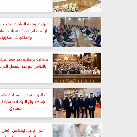
الزراعة: وقاية النباتات ينفذ برنام
لإستخدام أحدث تقنيات حماي
والمنتجات المخزونة
مطالبة برلمانية بمراجعة صيان
بالتزامن مع بدء الفصل الدراس
أنطلاق معرض السياحة والسف
بإسطنبول التركية بمشاركة ا
للفنادق
”دي إم جي إيفنتس” تعلن 
معرض الفنادق والضيافة لقطا