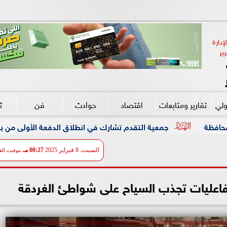
دارة 
ير
ولي
تقارير ومتابعات
اقتصاد
حوادث
فن
ث
ة التقدم تشارك في انطلاق الدفعة الأولى من برنامج DXC Dandelion بمصر
السبت، 8 فبراير 2025
08:27 مـ
بتوقيت الق
 فاعليات تجذب السياح على شواطئ الغردقة