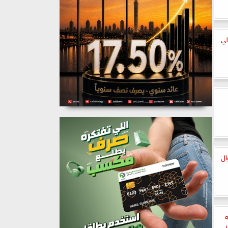
لي
ال
ة
ل