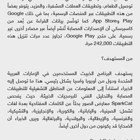
توصيل الطعام، وتطبيقات العملات المشفرة، والمزيد. يتوفر بعضاً
من هذه التطبيقات عبر المنصات الرسمية، بما في ذلك Google
Play وApp Store. كما توضّح بيانات القراءة عن بُعد من
كاسبرسكي أن الإصدارات المصابة تُنشر أيضاً عبر مصادر أخرى غير
رسمية. على متجر Google Play، تجاوز عدد مرات تنزيل هذه
التطبيقات 242,000 مرة.
من المستهدف؟
يستهدف البرنامج الخبيث المستخدمين في الإمارات العربية
المتحدة ودول من أوروبا وآسيا بشكل رئيسي. هذا ما توصل إليه
الخبراء استناداً إلى المعلومات عن المناطق التشغيلية للتطبيقات
المصابة والتحليل الفني للبرمجيات الخبيثة. حيث يفحص
SparkCat معارض الصور بحثاً عن الكلمات المفتاحية بعدة لغات
تشمل: الصينية، واليابانية، والكورية، والإنجليزية، والتشيكية،
والفرنسية، والإيطالية، والبولندية، والبرتغالية. ويرى الخبراء أن
الضحايا قد يكونون من دول أخرى أيضاً.