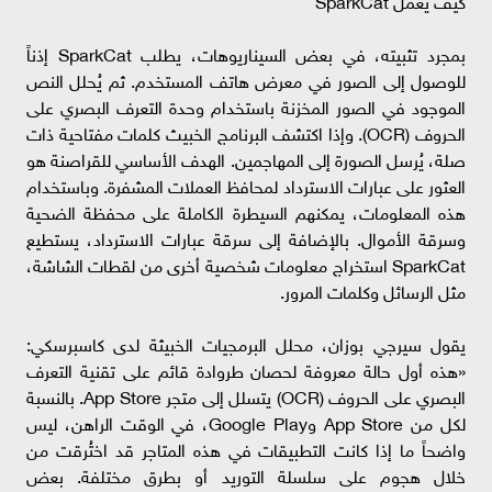
كيف يعمل SparkCat
بمجرد تثبيته، في بعض السيناريوهات، يطلب SparkCat إذناً
للوصول إلى الصور في معرض هاتف المستخدم. ثم يُحلل النص
الموجود في الصور المخزنة باستخدام وحدة التعرف البصري على
الحروف (OCR). وإذا اكتشف البرنامج الخبيث كلمات مفتاحية ذات
صلة، يُرسل الصورة إلى المهاجمين. الهدف الأساسي للقراصنة هو
العثور على عبارات الاسترداد لمحافظ العملات المشفرة. وباستخدام
هذه المعلومات، يمكنهم السيطرة الكاملة على محفظة الضحية
وسرقة الأموال. بالإضافة إلى سرقة عبارات الاسترداد، يستطيع
SparkCat استخراج معلومات شخصية أخرى من لقطات الشاشة،
مثل الرسائل وكلمات المرور.
يقول سيرجي بوزان، محلل البرمجيات الخبيثة لدى كاسبرسكي:
«هذه أول حالة معروفة لحصان طروادة قائم على تقنية التعرف
البصري على الحروف (OCR) يتسلل إلى متجر App Store. بالنسبة
لكل من App Store وGoogle Play، في الوقت الراهن، ليس
واضحاً ما إذا كانت التطبيقات في هذه المتاجر قد اختُرقت من
خلال هجوم على سلسلة التوريد أو بطرق مختلفة. بعض