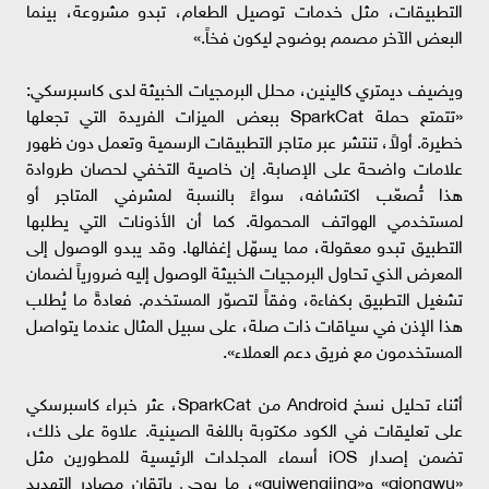
التطبيقات، مثل خدمات توصيل الطعام، تبدو مشروعة، بينما
البعض الآخر مصمم بوضوح ليكون فخاً.»
ويضيف ديمتري كالينين، محلل البرمجيات الخبيثة لدى كاسبرسكي:
«تتمتع حملة SparkCat ببعض الميزات الفريدة التي تجعلها
خطيرة. أولاً، تنتشر عبر متاجر التطبيقات الرسمية وتعمل دون ظهور
علامات واضحة على الإصابة. إن خاصية التخفي لحصان طروادة
هذا تُصعّب اكتشافه، سواءً بالنسبة لمشرفي المتاجر أو
لمستخدمي الهواتف المحمولة. كما أن الأذونات التي يطلبها
التطبيق تبدو معقولة، مما يسهّل إغفالها. وقد يبدو الوصول إلى
المعرض الذي تحاول البرمجيات الخبيثة الوصول إليه ضرورياً لضمان
تشغيل التطبيق بكفاءة، وفقاً لتصوّر المستخدم. فعادةً ما يُطلب
هذا الإذن في سياقات ذات صلة، على سبيل المثال عندما يتواصل
المستخدمون مع فريق دعم العملاء».
أثناء تحليل نسخ Android من SparkCat، عثر خبراء كاسبرسكي
على تعليقات في الكود مكتوبة باللغة الصينية. علاوة على ذلك،
تضمن إصدار iOS أسماء المجلدات الرئيسية للمطورين مثل
«qiongwu» و«quiwengjing»، ما يوحي بإتقان مصادر التهديد