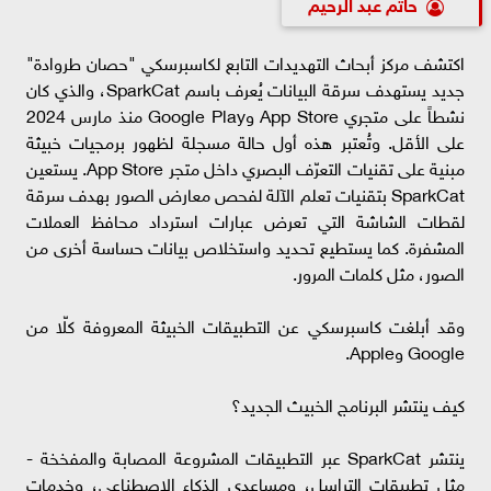
حاتم عبد الرحيم
اكتشف مركز أبحاث التهديدات التابع لكاسبرسكي "حصان طروادة"
جديد يستهدف سرقة البيانات يُعرف باسم SparkCat، والذي كان
نشطاً على متجري App Store وGoogle Play منذ مارس 2024
على الأقل. وتُعتبر هذه أول حالة مسجلة لظهور برمجيات خبيثة
مبنية على تقنيات التعرّف البصري داخل متجر App Store. يستعين
SparkCat بتقنيات تعلم الآلة لفحص معارض الصور بهدف سرقة
لقطات الشاشة التي تعرض عبارات استرداد محافظ العملات
المشفرة. كما يستطيع تحديد واستخلاص بيانات حساسة أخرى من
الصور، مثل كلمات المرور.
وقد أبلغت كاسبرسكي عن التطبيقات الخبيثة المعروفة كلّا من
Google وApple.
كيف ينتشر البرنامج الخبيث الجديد؟
ينتشر SparkCat عبر التطبيقات المشروعة المصابة والمفخخة -
مثل تطبيقات التراسل، ومساعدي الذكاء الاصطناعي، وخدمات