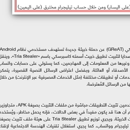
حيث تستخدم الحملة دعوات زفاف مزيفة لجذب الضحايا لتثبيت تطبيق خبيث أسمته كاسبرسكي باسم «a Stealer
ني وغيرها من المعلومات إلى المهاجمين، كما يستولي على حسابات واتساب
 الأصدقاء أو العائلة. وبفضل اعتراض الرسائل النصية القصيرة، يتمكن
ات أو تطبيقات مختلفة (مثل الخدمات المصرفية عبر الإنترنت) من خلال
على الأجهزة العاملة بنظام Android، يمكن للمستخدمين تثبيت التطبيقات مباشرة من ملفات التثبيت بصيغة APK،
تطبيقات الرسمية مثل Google Play. ورغم أن هذا قد يكون مفيداً في بعض الحالات، فإنه يحمل مخاطر، ويُستخد
أحياناً من قبل المجرمين السيبرانيين لنشر البرمجيات الخبيثة. ويجري توزيع تطبيق Tria Stealer على هيئة ملف تثبيت بص
 تيليجرام وواتساب. كما يجري استغلال تقنيات الهندسة الاجتماعية لإقناع