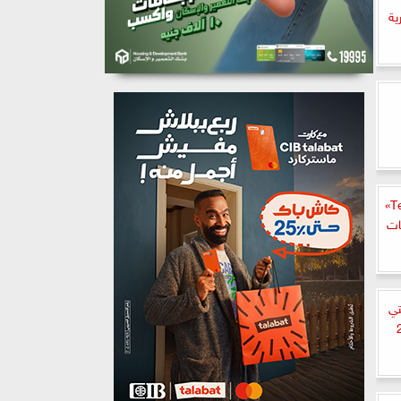
ية
«تكنوجرافي - Technography Experts»
ات
تي