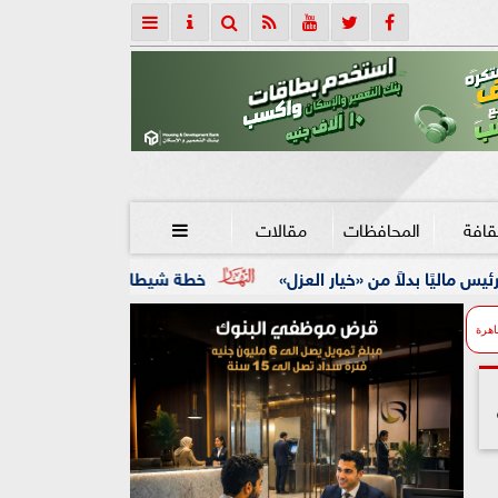
قافة
المحافظات
مقالات

يار العزل»
خطة شيطانية انتهت في قبضة الأمن.. ضبط 5 متهمين بسرقة 300 ألف جنيه من طبيب بيطري
اهرة