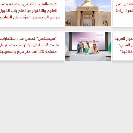
انون لابن
كلية «العلاج الطبيعي» بجامعة مصر
رة ال56
للعلوم والتكنولوجيا تفتح باب القبول
ببرامج الماجستير...تعرّف على التفاصي
حوار العربية
”سيمبلكس” تحصل على استثمارات
 العربي:
بقيمة 13 مليون دولار لبناء مصنع عل
خلاقية”
مساحة 20 ألف متر مربع بالسعودية