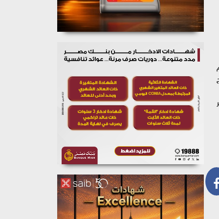
لى الرغم
ح