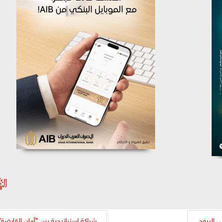
 البروچ
شراكة إستراتيجية بين ”أمان القابضة”