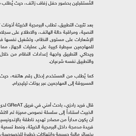
المُستقبلين بحضور حفل زفاف زائف، حيث يُطلب منهم تثبيت حزمة APK لاستعرا
بعد تثبيت التطبيق، تطلب البرمجية الخبيثة أذونات
النصية، ومراقبة حالة الهاتف، والاطلاع على سجل
الإشعارات على مستوى النظام، وتشغيل نفسها في ال
للمهاجمين سيطرة كبيرة على عمليات الجهاز، مما ي
ويحاكي التطبيق واجهة إعدادات النظام من خلال 
والتطبيق نفسه شرعيان.
كما يُطلب من المستخدم إدخال رقم هاتفه، حيث يج
المسروقة إلى المهاجمين عبر بوتات تيليجرام.
الخبيث استناداً إلى سلسلة نصوص مميزة تم اكتشافه
أن يكون مداراً من مصادر تهديد ناطقة بالإندونيسية
فريدة مدمجة داخل البرمجية الخبيثة، ونمط تسمية 
بخسائر مالية جسيمة وانتهاكات خطيرة للخصوصية، مم