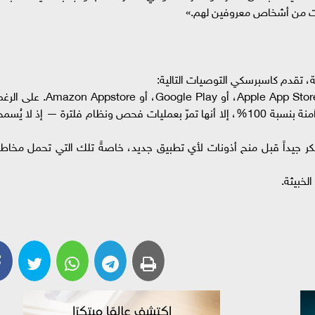
كانت من أشخاص معروفين لهم.»
، تقدم كاسبرسكي التوصيات التالية:
• حمّل التطبيقات من المتاجر الرسمية فقط مثل Apple App Store، أو Google Play، أو Amazon Appstore. ع
من أن التطبيقات المتوفرة في هذه المتاجر ليست آمنة بنسبة 100%، إلا أنها تمرّ بعمليات فحص ونظام فلترة — إذ لا يُسم
ر جيداً قبل منح أذونات لأي تطبيق جديد، خاصةً تلك التي تحمل مخاطر
لخبيثة.