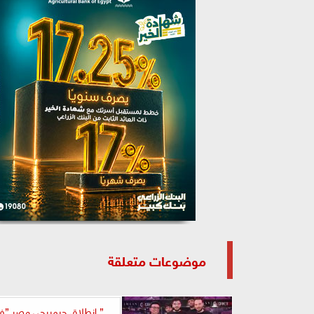
موضوعات متعلقة
” إنطلاق جيميرجي مصر ”في