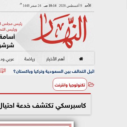
هـ
الأحد
9 أغسطس 2026
10:14 صـ
24 صفر 1448
رئيس مجلس الإ
ورئيس التحر
أسامة 
شرشر
أهم الأخبار
رياضة
عربي ود
يل التحالف بين السعودية وتركيا وباكستان؟
تكتيك «حصار أموا
تكنولوجيا وانترنت
كاسبرسكي تكتشف خدعة احتيال ج