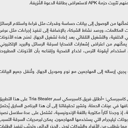
ض بطاقة الدعوة المُزيفة.
 تمكّنها من الوصول إلى بيانات حساسة وقدرات مثل قراءة واستلام الرسائل
ات المكالمات، ورصد نشاط الشبكة، بالإضافة إلى تنفيذ إجراءات مثل عرض
خلفية، والتشغيل التلقائي بعد إعادة تشغيل الجهاز. تمنح هذه الأذونات
مكّنهم من اعتراض إشعارات الضحايا لسرقة الرسائل والبريد الإلكتروني.
استخدام أيقونة الترس، لخداع الضحية وإقناعه بأن الأذونات المطروحة
ري إرساله إلى المهاجمين مع نوع وموديل الجهاز. وتُنقل جميع البيانات
قال فريد رادزي، باحث أمني في فريق GReAT لدى كاسبرسكي: «أطلق فريق كاسبرسكي اسم Tria Stealer على هذا ال
ا في عينات الحملة. وتشير تحقيقاتنا إلى أن هذا البرنامج السارق يُحتمل
، إذ وجدنا آثاراً مكتوبة باللغة الإندونيسية، تشتمل على عدة سلاسل نصية
بوتات تيليجرام التي يستخدمها المهاجمون. يمكن لبرمجيات السرقة التسبب
ا يتطلب من الأفراد والشركات توخي الحذر الدائم، وتجنّب تنفيذ الطلبات