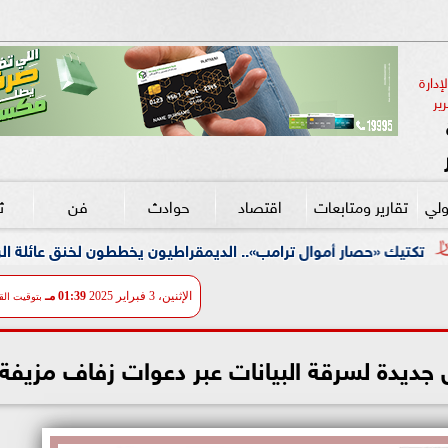
دارة 
ير
ولي
تقارير ومتابعات
اقتصاد
حوادث
فن
ث
ل ترامب».. الديمقراطيون يخططون لخنق عائلة الرئيس ماليًا بدلاً من «خ
الإثنين، 3 فبراير 2025
01:39 مـ
بتوقيت الق
ديدة لسرقة البيانات عبر دعوات زفاف مزيفة