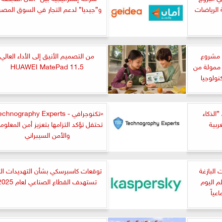
الرياضات
و”جيديا” لدعم التجار في السوق المصر
امعة بنها تفوز بتمويل 12 مشروع
من التصميم الأنيق إلى الأداء العالي
 ممولة من
HUAWEI MatePad 11.5
نولوجيا
”الذكاء
ربية
تحتفل تؤكد التزامها بتعزيز أمن المعلوم
والأمن السيبراني
 البازغة
توقعات كاسبرسكي بشأن التهديدات ال
م اليوم
تستهدف القطاع الصناعي لعام 2025
عياً