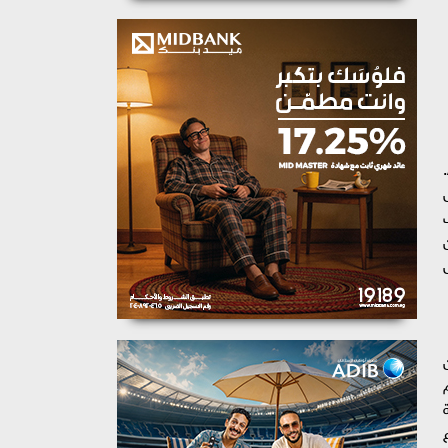
كشف فريق البحث والتحليل العالمي لدى كاسبرسكي (GReAT) عن حملة خبيثة جديدة تستهدف مستخدمي نظام Android.
Tri». وينقل
 متجاوزين
م
يغة