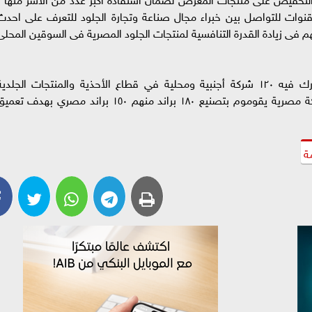
نوات للتواصل بين خبراء مجال صناعة وتجارة الجلود للتعرف على احدث
م فى زيادة القدرة التنافسية لمنتجات الجلود المصرية فى السوقين المحلى
ويُقام المعرض على مساحة 5000 متر٢ ، ويشارك فيه ١٢٠ شركة أجنبية ومحلية في قطاع الأحذية والمنتجات الجلدي
،ومستلزمات الإنتاج اللازمة للقطاع، منهم ٩٥ شركة مصرية يقوموم بتصنيع ١٨٠ براند منهم ١٥٠ براند مصري بهدف تع
ة