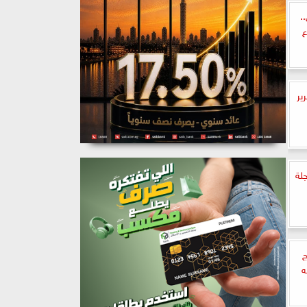
.
ع
رير
لة
ج
ه