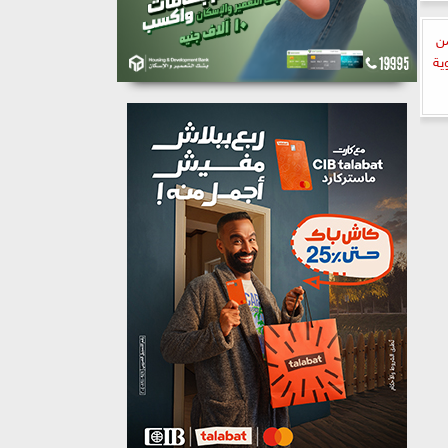
ة بين Supernovas من
ية