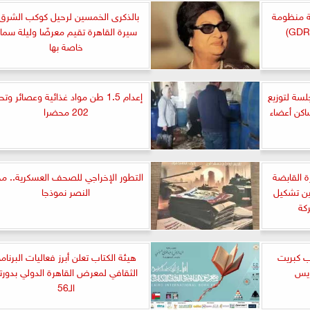
نة منظومة
بالذكرى الخمسين لرحيل كوكب الشرق.
سيرة القاهرة تقيم معرضًا وليلة سما
خاصة بها
سة لتوزيع
إعدام 1.5 طن مواد غذائية وعصائر وتح
اكن أعضاء
202 محضرا
رة القابضة
التطور الإخراجي للصحف العسكرية.. مج
ين تشكيل
النصر نموذجا
كة
ب كبريت
هيئة الكتاب تعلن أبرز فعاليات البرنام
ويس
الثقافي لمعرض القاهرة الدولي بدورت
الـ56