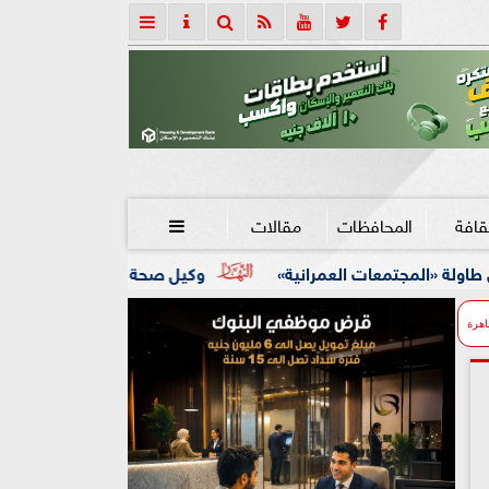
قافة
المحافظات
مقالات

وكيل صحة الفيوم يفاجئ مستشفى الفيوم العام ووح
اهرة