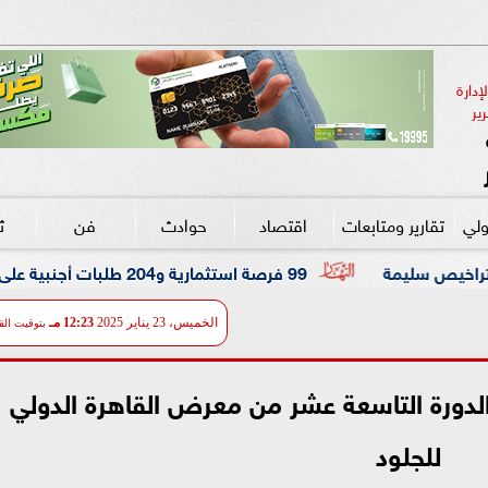
دارة 
ير
ولي
تقارير ومتابعات
اقتصاد
حوادث
فن
ث
99 فرصة استثمارية و204 طلبات أجنبية على طاولة «المجتمعات العمرانية»
الخميس، 23 يناير 2025
12:23 مـ
بتوقيت الق
الدورة التاسعة عشر من معرض القاهرة الدولي
للجلود