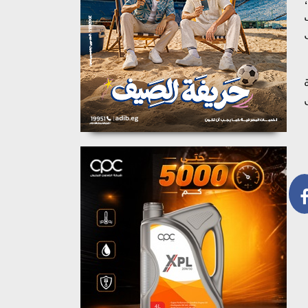
ة
ميق