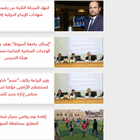
انتهاء المرحلة الثانية من رقم
شهادات الإيداع الدولية (GDRs)
”إسكان جامعة أسيوط” يعقد جل
الوحدات السكنية الشاغرة بمس
هيئة التدريس
وزير الزراعة يكلف ”غنيم” بادا
لاستصلاح الأراضي مؤقتا لح
مجلس إدارة جديد للشر
إقامة يوم رياضي بمركز شبا
المفارق بمحافظة الس