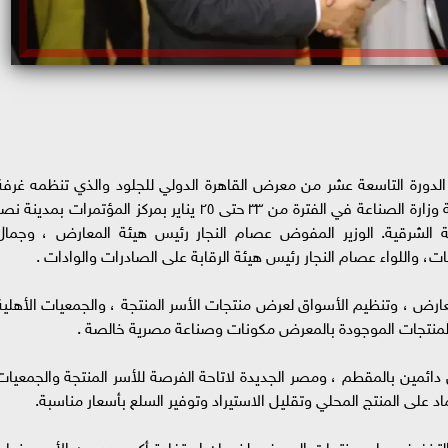
 الدورة التاسعة عشر من معرض القاهرة الدولي للجلود والذي تنظمه غرفة
صناعة الجلود باتحاد الصناعات المصرية، تحت رعاية وزارة الصناعة في الفترة من ٣٣ حتى ٢٥ يناير بمركز المؤتمرات بمدينة 
 الشرقية. الوزير المفوض عصام النجار رئيس هيئة المعارض ، وجمال
، واللواء عصام النجار رئيس هيئة الرقابة على الصادرات والوادات .
رض ، وتنظيم الأسواق لعرض منتجات الأسر المنتجة ، والجمعيات الأهلية
م المنتجات الموجودة بالمعرض مكونات وصناعة مصرية خالصة .
دائمين بالمقطم ، ومصر الجديدة لاتاحة الفرصة للأسر المنتجة والجمعيات
د على المنتج المحلي وتقليل الاستيراد وتوفير السلع بأسعار مناسبة.
التخفيض على منتجات المعرض لضمان استفادة أكبر عدد من الأسر منها ،