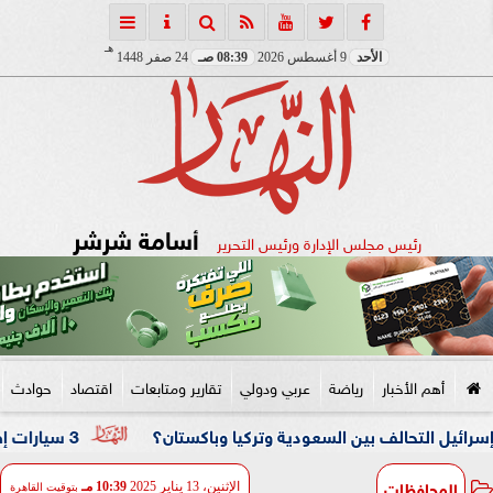
هـ
الأحد
9 أغسطس 2026
08:39 صـ
24 صفر 1448
أسامة شرشر
رئيس مجلس الإدارة ورئيس التحرير
أهم الأخبار
رياضة
عربي ودولي
تقارير ومتابعات
اقتصاد
حوادث
حالف بين السعودية وتركيا وباكستان؟
3 سيارات إطفاء تحاصر النيران.. حريق داخل مصنع نسيج بشبرا الخيمة
المحافظات
الإثنين، 13 يناير 2025
10:39 مـ
بتوقيت القاهرة