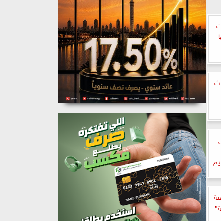
ت
دث
يم
ية
ة”