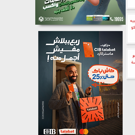
بيه
كو
ع
سة