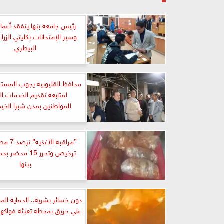
رئيس جامعة بنها يتفقد أعمال
وسير الإمتحانات بكليتي الزر
البيطري
محافظ القليوبية يجوب المستش
لمتابعة تقديم الخدمات ا
للمواطنين بمدن شبرا الخيم
”مراقبة ال
ترخيص وتحرر 15 مح
ببنها
دون خسائر بشرية.. الحماية الم
علي حريق بمحطة تعبئة فواكهة 