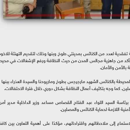
تفقدية لعدد من الكنائس بمدينتي طوخ وبنها وذلك لتقديم التهنئة للاخوة
للتأكد من جاهزية مجالس المدن من حيث النظافة ورفع الإشغالات في محيط
 بالأمن والأمان.
لمحيطة بالكنائس الشهيد مارجرجس بطوخ وماريوحنا والسيدة العذراء ببنها ،
ين. كما وجه بتكثيف أعمال النظافة بشكل دوري خلال فترة الاحتفالات.
ئاسة السيد اللواء عبد الفتاح القصاص مساعد وزير الداخلية مدير أمن
أمنية اللازمة لحماية الكنائس والمصلين.
ستماع إلى ملاحظاتهم واقتراحاتهم، مؤكدًا على أهمية التعاون بين كافة