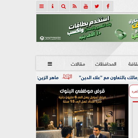
قافة
المحافظات
مقالات

الدين”
ماهر الزين: 25 حافلة تُعيد 1250 سودانيًا ضمن الفوج الـ41.. والالتزام بوثائق السفر عزز انسيابية العودة الطوعية
اهرة