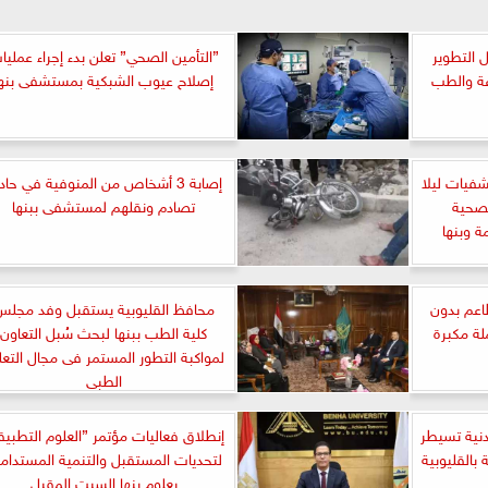
 التطوير
”التأمين الصحي” تعلن بدء إجراء عمليا
اعة والطب
إصلاح عيوب الشبكية بمستشفى بنها
فيات ليلا
إصابة 3 أشخاص من المنوفية في حا
لصحية
تصادم ونقلهم لمستشفى ببنها
ة وبنها
أغذية” ترصد 7 مطاعم بدون
محافظ القليوبية يستقبل وفد مجلس
ضر بحملة مكبرة
كلية الطب ببنها لبحث سُبل التعاون
لمواكبة التطور المستمر فى مجال التعل
الطبى
دنية تسيطر
إنطلاق فعاليات مؤتمر ”العلوم التطبيق
بالقليوبية
لتحديات المستقبل والتنمية المستدام
بعلوم بنها السبت المقبل