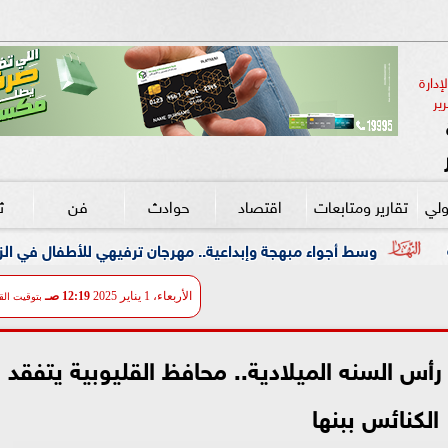
دارة 
ير
ولي
تقارير ومتابعات
اقتصاد
حوادث
فن
ث
هجة وإبداعية.. مهرجان ترفيهي للأطفال في الزمالك بالتعاون مع ”علاء 
الأربعاء، 1 يناير 2025
12:19 صـ
بتوقيت الق
 رأس السنه الميلادية.. محافظ القليوبية يتفقد
الكنائس ببنها