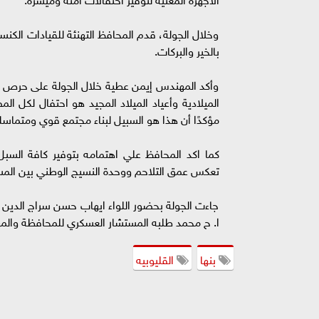
وخلال الجولة، قدم المحافظ التهنئة للقيادات الكنسية و
بالخير والبركات.
وأكد المهندس إيمن عطية خلال الجولة على حرص الدو
الميلادية وأعياد الميلاد المجيد هو احتفال لكل ا
مؤكدًا أن هذا هو السبيل لبناء مجتمع قوي ومتماس
كما اكد المحافظ علي اهتمامه بتوفير كافة السبل
تعكس عمق التلاحم ووحدة النسيج الوطني بين الم
جاءت الجولة بحضور اللواء ايهاب حسن سراج الدين ال
ا. ح محمد طلبه المستشار العسكري للمحافظة وال
بنها
القليوبيه