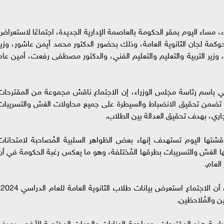
ساء اليوم بمقر الحكومة بالعاصمة الإدارية الجديدة، اجتماعًا لاستعراض
كمة لجان الثانوية العامة، وذلك بحضور الدكتور محمد أيمن عاشور، وزير
وزير التربية والتعليم والتعليم الفني، والدكتور مصطفى رفعت، أمين عام
 باسم رئاسة مجلس الوزراء، إن الاجتماع ناقش مجموعة من المقترحات
ي تضمن تحقيق الانضباط والسيطرة على جميع محاولات الغش والتسريبات
الجاري، بهدف تحقيق العدالة بين الطلاب.
شتها اليوم تستهدف إنهاء بعض الظواهر السلبية المُصاحبة لامتحانات
ينها الغش والتسريبات بطرقها المُختلفة، وهو ما يعكس رغبة الحكومة في أن
العام.
وتابع المت
دراسة هذه المقترحات، ومراجعة الوزارات والجهات المختصة الأخرى، بهدف