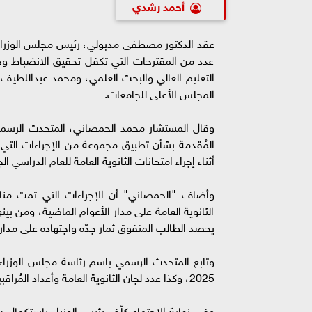
أحمد رشدي
عقد الدكتور مصطفى مدبولي، رئيس مجلس الوزراء، م
عدد من المقترحات التي تكفل تحقيق الانضباط وحو
التعليم العالي والبحث العلمي، ومحمد عبداللطيف، 
المجلس الأعلى للجامعات.
وقال المستشار محمد الحمصاني، المتحدث الرسمي
المُقدمة بشأن تطبيق مجموعة من الإجراءات الت
أثناء إجراء امتحانات الثانوية العامة للعام الدراسي 
وأضاف "الحمصاني" أن الإجراءات التي تمت مناق
الثانوية العامة على مدار الأعوام الماضية، ومن ب
يحصد الطالب المتفوق ثمار جدّه واجتهاده على مدار 
2025، وكذا عدد لجان الثانوية العامة وأعداد المُراقبين والمُلاحظين.
وفى نهاية الاجتماع كلّف رئيس الوزراء باستكمال 