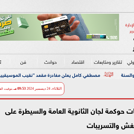
دارة 
ير
ولي
تقارير ومتابعات
اقتصاد
حوادث
فن
ث
ي كامل يعلن مغادرة مقعد ”نقيب الموسيقيين” نهائياً: سأعود صانعاً
الثلاثاء، 24 ديسمبر 2024
09:53 مـ
بتوقيت الق
 حوكمة لجان الثانوية العامة والسيطرة على
غش والتسريبات