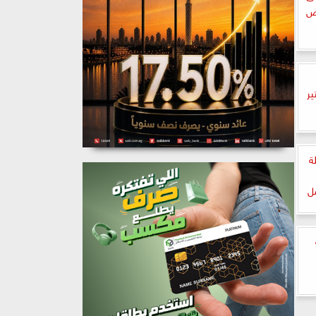
يض
ير
ة
صل