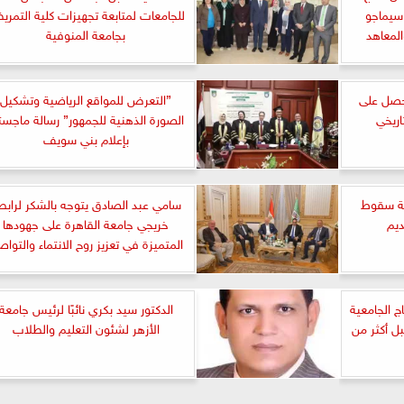
سيماجو
للجامعات لمتابعة تجهيزات كلية التمر
المعاهد
بجامعة المنوفية
تحصل على
”التعرض للمواقع الرياضية وتشكيل
اريخي
الصورة الذهنية للجمهور” رسالة ماجست
بإعلام بني سويف
ة سقوط
سامي عبد الصادق يتوجه بالشكر لرابط
يم
خريجي جامعة القاهرة على جهودها
المتميزة في تعزيز روح الانتماء والتوا
 الجامعية
الدكتور سيد بكري نائبًا لرئيس جامعة
ل أكثر من
الأزهر لشئون التعليم والطلاب