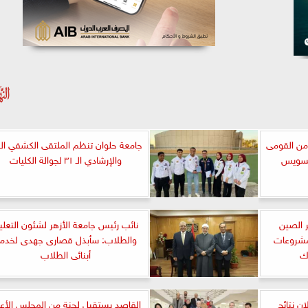
أمن القومى
السويس
والإرشادي الـ ٣١ لجوالة الكليات
 الصين
نائب رئيس جامعة الأزهر لشئون التعلي
لمشروعات
والطلاب: سأبذل قصارى جهدى لخدم
ك
أبنائى الطلاب
ان نتائج
القاصد يستقبل لجنة من المجلس الأع