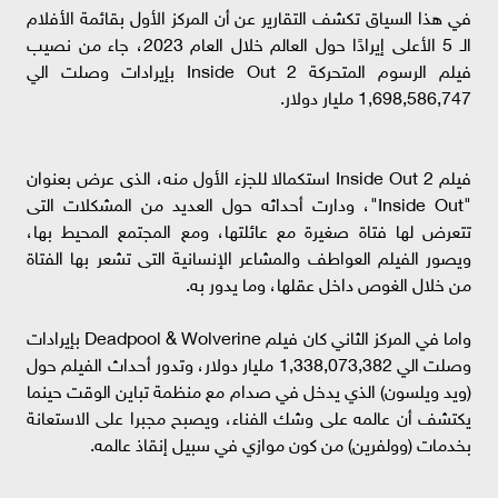
في هذا السياق تكشف التقارير عن أن المركز الأول بقائمة الأفلام
الـ 5 الأعلى إيرادًا حول العالم خلال العام 2023، جاء من نصيب
فيلم الرسوم المتحركة Inside Out 2 بإيرادات وصلت الي
1,698,586,747 مليار دولار.
فيلم Inside Out 2 استكمالا للجزء الأول منه، الذى عرض بعنوان
"Inside Out"، ودارت أحداثه حول العديد من المشكلات التى
تتعرض لها فتاة صغيرة مع عائلتها، ومع المجتمع المحيط بها،
ويصور الفيلم العواطف والمشاعر الإنسانية التى تشعر بها الفتاة
من خلال الغوص داخل عقلها، وما يدور به.
واما في المركز الثاني كان فيلم Deadpool & Wolverine بإيرادات
وصلت الي 1,338,073,382 مليار دولار، وتدور أحداث الفيلم حول
(ويد ويلسون) الذي يدخل في صدام مع منظمة تباين الوقت حينما
يكتشف أن عالمه على وشك الفناء، ويصبح مجبرا على الاستعانة
بخدمات (وولفرين) من كون موازي في سبيل إنقاذ عالمه.