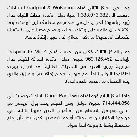
وجاء في المركز الثاني فيلم Deadpool & Wolverine بإيرادات
وصلت الي 1,338,073,382 مليار دولار، وتدور أحداث الفيلم حول
(ويد ويلسون) الذي يدخل في صدام مع منظمة تباين الوقت حينما
يكتشف أن عالمه على وشك الفناء، ويصبح مجبرا على الاستعانة
بخدمات (وولفرين) من كون موازي في سبيل إنقاذ عالمه.
وعن المركز الثالث فكان من نصيب فيلم Despicable Me 4
بإيرادات 969,126,452 مليون دولار، وتدور احداثه الفيلم حول
مواجهة (جرو) العديد من التحديات العائلية بعد إنجاب زوجته
لطفلهما الأول، تزامنًا مع هروب المجرم (ماكسيم لو مال)، والذي
يقرر الانتقام من عدوه اللدود (جرو).
واما المركز الرابع فهو لفيلم Dune: Part Two بايرادات وصلت الي
714,444,358 مليون دولار، وفي الفيلم يتحد بول أتريدس مع
شاني وفريمن للانتقام من المتآمرين الذين دمروا عائلته. في
مواجهة الاختيار بين حب حياته أو حماية مصير الكون، يجب أن يمنع
مستقبلاً بشعاً لا يعرفه أحداً سواه.