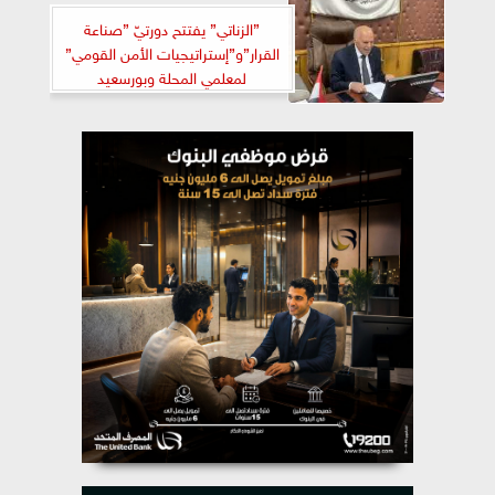
”الزناتي” يفتتح دورتيّ ”صناعة
القرار”و”إستراتيجيات الأمن القومي”
لمعلمي المحلة وبورسعيد