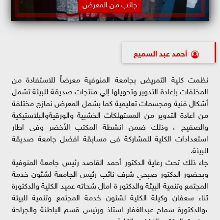
جانب من المعرض
أحمد عبد السميع
نظمت كلية التمريض بجامعة المنوفية معرضاً للاستفادة من
المخلفات بإعادة التدوير وتحويلها إلي منتجات صديقة للبيئة تشمل
أشكال فنية ومجسمات تعليمية كما بشمل المعرض نمازج مختلفة
من اعادة التدوير من المستهلكات الخشبية والورقيةوالبلاستيكية
والصفيح ، وذلك ضمن انشطة المكتب الأخضر وفى اطار
استعدادات الكلية للمشاركة فى مسابقة افضل جامعة صديقة
للبيئة.
جاء ذلك تحت رعاية الدكتور أحمد القاصد رئيس جامعة المنوفية
وبحضور الدكتور صبحي شرف نائب رئيس الجامعة لشئون خدمة
المجتمع وتنمية البيئة والدكتور ة امال شحاته عميد الكلية والدكتورة
ثناء سعفان وكيلة الكلية لشئون خدمة المجتمع وتنمية للبيئة
،والدكتورة سماح عبدالغفار استاذ ورئيس قسم الباطنة والجراحة
ومنسق المكتب الاخضر بالكلية.