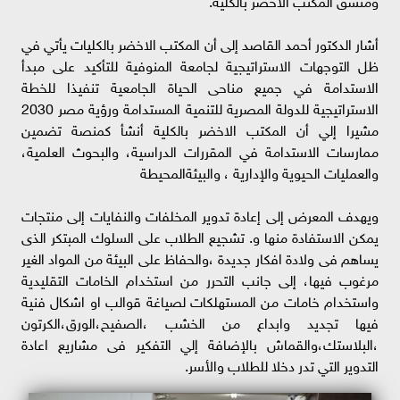
أشار الدكتور أحمد القاصد إلى أن المكتب الاخضر بالكليات يأتي في
ظل التوجهات الاستراتيجية لجامعة المنوفية للتأكيد على مبدأ
الاستدامة في جميع مناحى الحياة الجامعية تنفيذا للخطة
الاستراتيجية للدولة المصرية للتنمية المستدامة ورؤية مصر 2030
مشيرا إلي أن المكتب الاخضر بالكلية أنشأ كمنصة تضمين
ممارسات الاستدامة في المقررات الدراسية، والبحوث العلمية،
والعمليات الحيوية والإدارية ، والبيئةالمحيطة
ويهدف المعرض إلى إعادة تدوير المخلفات والنفايات إلى منتجات
يمكن الاستفادة منها و. تشجيع الطلاب على السلوك المبتكر الذى
يساهم فى ولادة افكار جديدة ،والحفاظ على البيئة من المواد الغير
مرغوب فيها، إلى جانب التحرر من استخدام الخامات التقليدية
واستخدام خامات من المستهلكات لصياغة قوالب او اشكال فنية
فيها تجديد وابداع من الخشب ،الصفيح،الورق،الكرتون
،البلاستك،والقماش بالإضافة إلي التفكير فى مشاريع اعادة
التدوير التي تدر دخلا للطلاب والأسر.