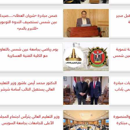
بل مدير
ضمن مبادرة «شريان العطاء»....صيدل
ة
عين شمس تستضيف الندوة التوعوية
«للتبرع بالدم»
لة تنموية
يوم رياضي بجامعة عين شمس بالتعاو
ت عين شمس
مع الكلية الفنية العسكرية
ات مبادرة
الدكتور محمد أيمن عاشور وزير التعليم
ي بآداب
العالي يستقبل النائب أسامة شرشر
المنصورة
وزير التعليم العالي يترأس اجتماع المج
ل مبتكرة
الأعلى للجامعات بجامعة السويس