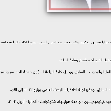
رًا بتعيين الدكتور ولاء محمد عبد الغنى السيد، عميدًا لكلية الزراعة جامعة
كيمياء المبيدات، قسم وقاية النبات
ليا والبحوث - السابق ووكيل كلية الزراعة لشؤون خدمة المجتمع وتنمية
ق، ومقرر لجنة أخلاقيات البحث العلمي يونيو ٢٠٢٢- إلى الآن.
فيتوميديسين - جامعة هونينهام شتوتجارت - ألمانيا - أبريل ٢٠٠٣.