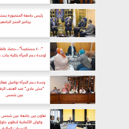
رئيس جامعة المنصورة يستق
برنامج المنح الجامعي
”٤٠٠ مستفيداً”...حصاد قاف
لوحدة دعم المرأة بكلية بنا
وحدة دعم المرأة تواصل فعالي
”مش عادي” ضد العنف الرقم
عين شمس
تعاون بين جامعة عين شمس و
وكولن الألمانية لتطوير حلو
للتحديات المائية