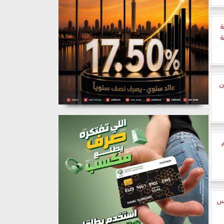
ة
ن
لس