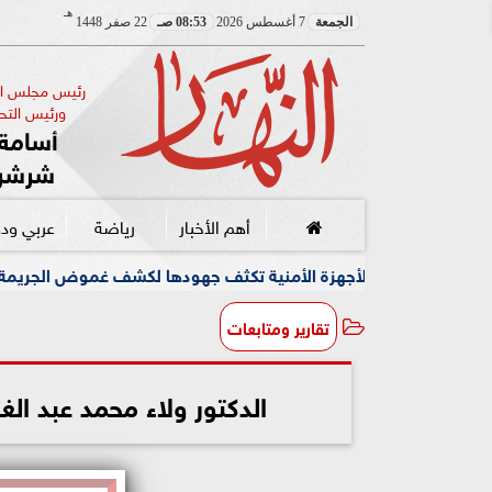
هـ
الجمعة
7 أغسطس 2026
08:53 صـ
22 صفر 1448
رئيس مجلس الإ
ورئيس التحر
أسامة 
شرشر
أهم الأخبار
رياضة
عربي ود
ة الأمنية تكثف جهودها لكشف غموض الجريمة
وسط أجواء مبه
تقارير ومتابعات
الدكتور ولاء محمد عبد ال