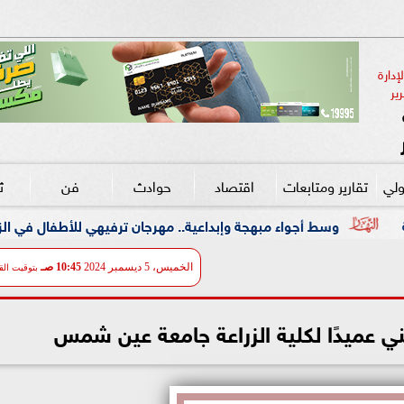
دارة 
ير
ولي
تقارير ومتابعات
اقتصاد
حوادث
فن
ث
جة وإبداعية.. مهرجان ترفيهي للأطفال في الزمالك بالتعاون مع ”علاء ا
الخميس، 5 ديسمبر 2024
10:45 صـ
بتوقيت الق
غني عميدًا لكلية الزراعة جامعة عين شمس