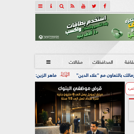
قافة
المحافظات
مقالات

لدين”
ماهر الزين: 25 حافلة تُعيد 1250 سودانيًا ضمن الفوج الـ41.. والالتزام بوثائق السفر عزز انسيابية العودة الطوعية
اهرة