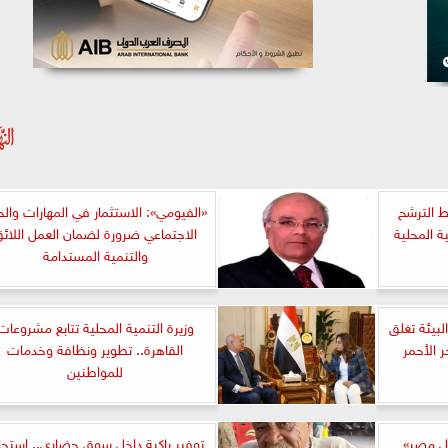
ط الترشح
«الفيومي»: الاستثمار في المهارات والحو
ة المحلية
الاجتماعي ضرورة لضمان العمل اللائ
والتنمية المستدامة
لبيئة تغلق
وزيرة التنمية المحلية تتابع مشروعات
 الأحمر
القاهرة.. تطوير ونظافة وخدمات
للمواطنين
بل مصر»
توفير باكية داخل سوق حضاري.. استجا