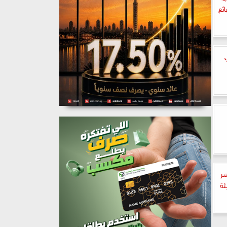
ائع
شر
ئة