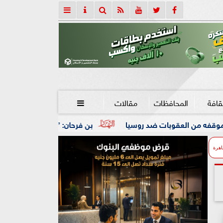
قافة
المحافظات
مقالات

روسيا
بن فرحان: ”اتفاقية مكة للدفاع المشترك” تجسد عمق الع
اهرة