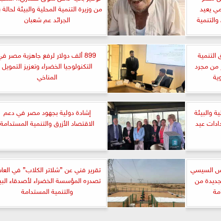
ي يعيد
من وزيرة التنمية المحلية والبيئة لحالة ب
والتنمية
الجرائد عم شعبان
التنمية
899 ألف دولار لرفع جاهزية مصر في
 من مجرد
التكنولوجيا الخضراء وتعزيز التمويل
ية
المناخي
ة والبيئة
إشادة دولية بجهود مصر في دعم
ادات عيد
الاقتصاد الأزرق والتنمية المستدامة
ئيس السيسي
تقرير فني عن ”شلاتر الكلاب” في العا
جديدة من
تصدره المؤسسة الخضراء لأصدقاء البي
مة
والتنمية المستدامة