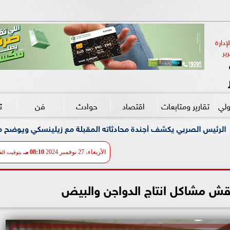
دارة 
ير
ولي
تقارير ومتابعات
اقتصاد
حوادث
فن
ث
ندة محادثاته المقبلة مع زيلينسكي ويوضح موقفه من العقوبات ضد 
الأربعاء، 27 نوفمبر 2024
08:10 مـ
بتوقيت الق
اقش مشاكل انتاج الدواجن والبيض