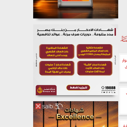
ار
ق
بة