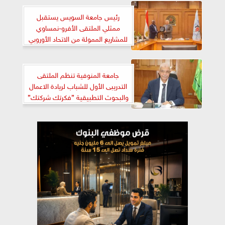
أمريكي من إي أف جي هيرميس
رئيس جامعة السويس يستقبل
ممثلي الملتقى الأفرو-نمساوي
للمشاريع الممولة من الاتحاد الأوروبي
جامعة المنوفية تنظم الملتقى
التدريبى الأول للشباب لريادة الاعمال
والبحوث التطبيقية ”فكرتك شركتك”