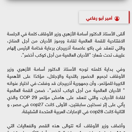
أمير أبو رفاعي
ألقى الأستاذ الدكتور أسامة الأزهري وزير الأوقاف كلمة في الجلسة
الافتتاحية للقمة العالمية لقادة ورموز الأديان من أجل المناخ،
والتي تنعقد في باكو عاصمة أذربيجان برعاية فخامة الرئيس إلهام
علييف تحت شعار: "الأديان العالمية من أجل كوكب أخضر".
وفي بداية كلمته توجه الأستاذ الدكتور أسامة الأزهري وزير
الأوقاف لجميع الحضور بالتحية والإجلال، مؤكدًا على الأهمية
الكبيرة للمؤتمر، وأن جمهورية أذربيجان قد وفقت في اختيار عنوانه
" الأديان العالمية من أجل كوكب أخضر"، ضمن القمة العالمية
لقادة الأديان، والتي تنعقد على هامش مؤتمر 29 COP والذي
يأتي على إثر نسختين سابقتين، الأولى كانت cop27 في مصر، و
الثانية كانت cop28 في الإمارات العربية المتحدة الشقيقة.
وأضاف وزير الأوقاف أنه تتوالى هذه القمم والفعاليات التي
تحتشد فيها حكومات ومؤسسات العالم من أجل التأكيد على قضية