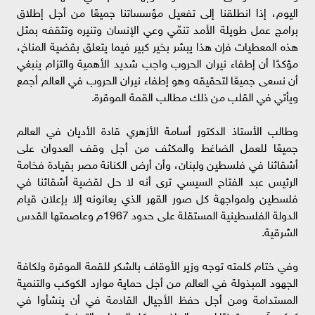
اليوم، إذا انطلقنا إلى تفعيل مؤسساتنا جميعًا من أجل إطلاق
برامج عمل طويلة الأمد تنمّي وعي الإنسان وتنيره وتثقفه بمثل
هذه المعطيات فإن هذا يبشر بخير كبير فيما يتعلق بقضية المناخ،
مؤكدًا أن إطفاء نيران الحروب واجب شديد الأهمية والتزام ينبغي
أن نسعى جميعًا لتحقيقه وهو إطفاء نيران الحروب في العالم أجمع
ويأتي في القلب من ذلك مطالب القمة الموقرة.
وطالب الأستاذ الدكتور أسامة الأزهري قادة الأديان في العالم
جميعًا للعمل الضاغط والمكثف من أجل وقف العدوان على
أشقائنا في فلسطين ولبنان، وأن أرض الكنانة مصر بقيادة فخامة
الرئيس عبد الفتاح السيسي ترى أنه لا حل لقضية أشقائنا في
فلسطين ولمواجهة كل صور القهر الذي يعانونه إلا بإعلان قيام
الدولة الفلسطينية المستقلة على حدود 1967م وعاصمتها القدس
الشرقية.
وفي ختام كلمته توجه وزير الأوقاف بالشكر للقمة الموقرة ولكافة
الجهود المبذولة في العالم من أجل حماية موارد الكوكب والتنمية
المستدامة ومن أجل حفظ الأجيال القادمة في أن ينشأوا في
كوكب آمن، متمنيًا لجميع الحاضرين كل السداد والتوفيق.