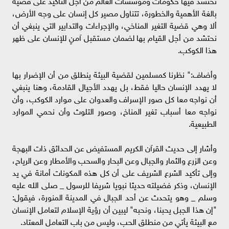
بالغة الأهمية والخطورة، تتناول مصير كل إنسان على وجه الأرض،
ألا وهي قضية التغير المناخي، والإجراءات والتدابير التي ينبغي أن
نحتشد من أجل القيام بها لضمان مستقبل آمنٍ للإنسان على ظهر
هذا الكوكب.
وأضاف:" نظرنا كمسلمين لقضية البيئة ينطلق من أن الإضرار بها
لا يهدد الإنسان حاليا فقط، بل يهدد الأجيال القادمة، وهنا ينبغي
أن نواجه معا كل صور الإسراف والعدوان على موارد الكوكب، وأن
نواجه معا أسباب تغير المناخ، وصور التلوث وأن نحمي الموارد
الطبيعية.
وأشار إلى حديث القرآن الكريم المستفيض عن الحدائق ذات البهجة
وعن الزرع والثمار والجبال وعن البحار والسحب والأمطار وعن الرياح،
وإلى تأكيد الشرع الشريف على أن كل هذه المكونات أمانة في يد
الإنسان، وذكر فضيلته حديثا نبويا شريفا للرسول _ صلى الله عليه
وسلم _ وهو يتحدث عن أحد الجبال في المدينة المنورة، فيقول:
"إن هذا الجبل يحبنا، ونحبه" ليبين أن رؤية الإسلام لتعامل الإنسان
مع البيئة يأتي من منطلق الحب، وليس من باب التعامل المعتاد.