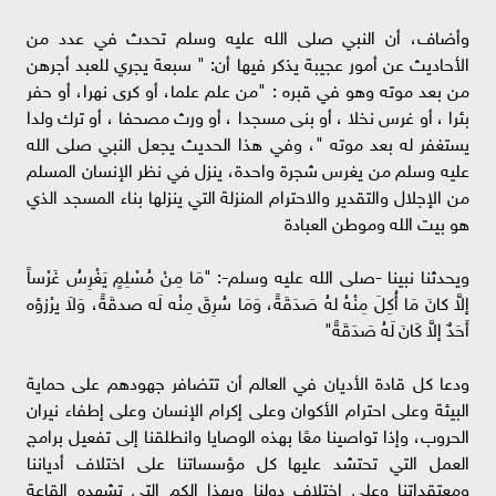
وأضاف، أن النبي صلى الله عليه وسلم تحدث في عدد من
الأحاديث عن أمور عجيبة يذكر فيها أن: " سبعة يجري للعبد أجرهن
من بعد موته وهو في قبره : "من علم علما، أو كرى نهرا، أو حفر
بئرا ، أو غرس نخلا ، أو بنى مسجدا ، أو ورث مصحفا ، أو ترك ولدا
يستغفر له بعد موته "، وفي هذا الحديث يجعل النبي صلى الله
عليه وسلم من يغرس شجرة واحدة، ينزل في نظر الإنسان المسلم
من الإجلال والتقدير والاحترام المنزلة التي ينزلها بناء المسجد الذي
هو بيت الله وموطن العبادة
ويحدثنا نبينا -صلى الله عليه وسلم-: "مَا مِنْ مُسْلِمٍ يَغْرِسُ غَرْساً
إلاَّ كانَ مَا أُكِلَ مِنْهُ لهُ صَدَقَةً، وَمَا سُرِقَ مِنْه لَه صدقَةً، وَلاَ يرْزؤه
أَحَدٌ إلاَّ كَانَ لَهُ صَدَقَةً"
ودعا كل قادة الأديان في العالم أن تتضافر جهودهم على حماية
البيئة وعلى احترام الأكوان وعلى إكرام الإنسان وعلى إطفاء نيران
الحروب، وإذا تواصينا معًا بهذه الوصايا وانطلقنا إلى تفعيل برامج
العمل التي تحتشد عليها كل مؤسساتنا على اختلاف أدياننا
ومعتقداتنا وعلى اختلاف دولنا وبهذا الكم التي تشهده القاعة