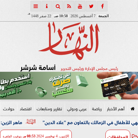
هـ
الجمعة
7 أغسطس 2026
10:58 صـ
22 صفر 1448
أسامة شرشر
رئيس مجلس الإدارة ورئيس التحرير
أهم الأخبار
رياضة
عربي ودولي
تقارير ومتابعات
اقتصاد
حوادث
ي الزمالك بالتعاون مع ”علاء الدين”
ماهر الزين: 25 حافلة تُعيد 1250 سودانيًا ضمن الفوج الـ41.. والالتزام بوثائق السفر عزز انسيابية العودة الطوعية
المحافظات
الإثنين، 4 نوفمبر 2024
08:53 مـ
بتوقيت القاهرة