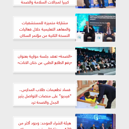
كبيرا لمجالات السلامة والصحة
المهنية
مشاركة متميزة للمستشفيات
والمعاهد التعليمية خلال فعاليات
النسخة الثانية من مؤتمر السكان
والصحة والتنمية البشرية
«الصحة» تعقد جلسة حوارية بعنوان
«رفع الطابع الطبي عن ختان الاناث»
فساد تطعيمات طلاب المدارس..
”فيديو” على منصات التواصل يثير
الجدل والصحة ترد
هيئة الشراء الموحد: وجود أكثر من
170 مصنعًا للأدوية في مصر يؤكد