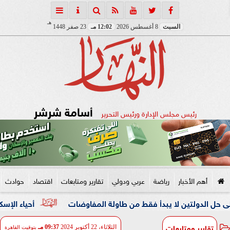
هـ
السبت
8 أغسطس 2026
12:02 مـ
23 صفر 1448
أسامة شرشر
رئيس مجلس الإدارة ورئيس التحرير
أهم الأخبار
رياضة
عربي ودولي
تقارير ومتابعات
اقتصاد
حوادث
ين لا يبدأ فقط من طاولة المفاوضات
أحياء الإسكندرية.. غلق 14 منشأة مخالفة والتحفظ علي 2322 حالة إشغال متنو
تقارير ومتابعات
الثلاثاء، 22 أكتوبر 2024
09:37 مـ
بتوقيت القاهرة