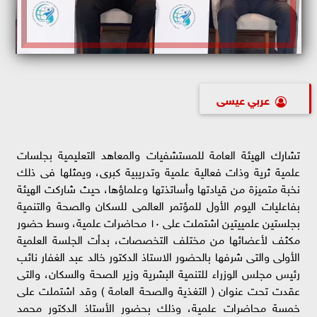
عربي عيسى
تشارك الهيئة العامة للمستشفيات والمعاهد التعليمية بجلسات
علمية ثرية وذات فعالية علمية وتدريبية كبرى، ويمثلها فى ذلك
نخبة متميزة من قيادتها وأساتذتها وعلماؤها، حيث شاركت الهيئة
بفاعليات اليوم الأول للمؤتمر العالمى للسكان والصحة والتنمية
بجلستين علمييتين اشتملت على ١٠ محاضرات علمية، وسط حضور
مكثف لأعضائها من مختلف التخصصات، بدأت الجلسة العلمية
الأولى والتى شرفها بالحضور الاستاذ الدكتور خالد عبد الغفار نائب
رئيس مجلس الوزراء للتنمية البشرية وزير الصحة والسكان، والتى
عقدت تحت عنوان ( التغذية والصحة العامة ) وقد اشتملت على
خمسة محاضرات علمية، وذلك بحضور الأستاذ الدكتور محمد