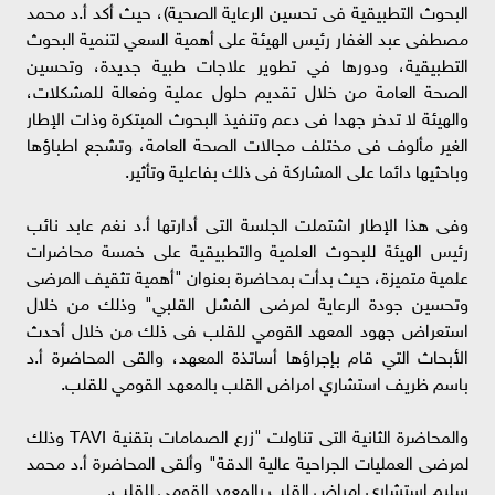
البحوث التطبيقية فى تحسين الرعاية الصحية)، حيث أكد أ.د محمد
مصطفى عبد الغفار رئيس الهيئة على أهمية السعي لتنمية البحوث
التطبيقية، ودورها في تطوير علاجات طبية جديدة، وتحسين
الصحة العامة من خلال تقديم حلول عملية وفعالة للمشكلات،
والهيئة لا تدخر جهدا فى دعم وتنفيذ البحوث المبتكرة وذات الإطار
الغير مألوف فى مختلف مجالات الصحة العامة، وتشجع اطباؤها
وباحثيها دائما على المشاركة فى ذلك بفاعلية وتأثير.
وفى هذا الإطار اشتملت الجلسة التى أدارتها أ.د نغم عابد نائب
رئيس الهيئة للبحوث العلمية والتطبيقية على خمسة محاضرات
علمية متميزة، حيث بدأت بمحاضرة بعنوان "أهمية تثقيف المرضى
وتحسين جودة الرعاية لمرضى الفشل القلبي" وذلك من خلال
استعراض جهود المعهد القومي للقلب فى ذلك من خلال أحدث
الأبحاث التي قام بإجراؤها أساتذة المعهد، والقى المحاضرة أ.د
باسم ظريف استشاري امراض القلب بالمعهد القومي للقلب.
والمحاضرة الثانية التى تناولت "زرع الصمامات بتقنية TAVI وذلك
لمرضى العمليات الجراحية عالية الدقة" وألقى المحاضرة أ.د محمد
سليم استشاري امراض القلب بالمعهد القومي للقلب.