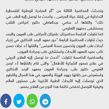
وتحدثت المحاضرة الثالثة عن "أثر المبادرة الوطنية للقسطرة
التداخلية في إنقاذ حياة المرضى .. وأحدث ما توصل إليه الطب في
ذلك" والقاها أ.د سامي عبدالعاطي دكتور امراض القلب
بمستشفى دمنهور التعليمي
كما تناولت الجلسة محاضرتان علميتان لأمراض طب العيون والرمد
حيث تناولت المحاضرة الرابعة "دور معهد الرمد التذكاري في إجراء
أبحاث طب العيون وتحسين صحة المرضى" والقتها أ.د نجلاء حسن
نائب عميد المعهد للأبحاث واستشاري طب وجراحة العيون،
والمحاضرة الخامسة تناولت "أحدث ما توصل إليه العلاج الجيني
في علاج ضمور الشبكية للأطفال" والتى قام بالقاؤها أ.د ايمن
الغنيمي دكتور طب وجراحة العيون بمعهد الرمد التذكاري
واستعرض من خلالها جهود الهيئة والمعهد في هذا المجال والتطور
الذي توصلت إليه الأبحاث الطبية الأخيرة على مستوى العالم
وكيفية التوصل لخفض تكلفة هذا النوع من العلاج بمصر.