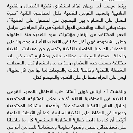
بينما وجهت أ.د. جيهان فؤاد استشاري تغذية الأطفال والتغذية
العلاجية بالمعهد القومي للتغذية خلال المحاضرة الثانية "دعوة
للعمل على المساواة بين الجنسين فى الحصول على التغذية"،
حيث يعاني العالم وبالأخص الدول النامية من تأثر المرأة فى مراحل
العمر المختلفة من ارتفاع مؤشرات سوء التغذية منذ الطفولة
وحتى الشيخوخة فهي أقل حظا فى التغطية التأمينية وحصولا على
الخدمات الصحية الخاصة بالتغذية وتحسن من معدلات التغذية
والحالة الصحية للسيدات، وهناك نماذج ومشاريع تمت في بلاد
مختلفة حسنت هذه الأوضاع، وحذرت من استمرار تدنى المعدلات
المتصلة بالتغذية وخاصة للبنات والسيدات لما لها من آثار سلبية،
ليس على المرأة فقط بل على الأسرة والمجتمع ككل.
وناقشت أ.د ايناس فوزى أستاذ طب الأطفال بالمعهد القومى
للتغذية فى المحاضرة الثالثة "كيف يمكن للمشاركة المجتمعية
إطلاق العنان للتغذية المستدامة"، وأهمية المشاركة المجتمعية
ودورها في الحفاظ على التغذية السليمة، كما أن الأبحاث العلمية
أثبتت أن كل ما زادت فعالية المشاركة المجتمعية كل ما حافظنا
على نمط غذائي صحي وتغذية سليمة ومستدامة للحد من أمراض