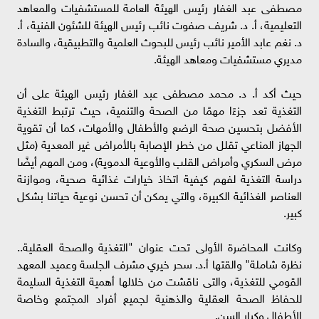
مصطفى عبد الغفار رئيس الهيئة العامة للمستشفيات والمعاهد
التعليمية، أ. د. شريف صفوت نائب رئيس الهيئة للشئون الفنية، أ.
د. نغم عابد الأمير نائب رئيس للبحوث العلمية والتطبيقية، والسادة
مديري مستشفيات ومعاهد الهيئة.
حيث أكد أ. د. محمد مصطفى عبد الغفار رئيس الهيئة على أن
التغذية تعد جزءًا مهمًا من الصحة والتنمية، حيث ترتبط التغذية
الأفضل بتحسين صحة الرضع والأطفال والأمهات، كما أن تقوية
الجهاز المناعي تقلل من خطر الإصابة بالأمراض غير المعدية (مثل
مرض السكري وأمراض القلب والأوعية الدموية)، ومن المهم أيضًا
دراسة التغذية لفهم كيفية اتخاذ خيارات غذائية صحية، وموازنة
العناصر الغذائية الكبيرة، والتي يمكن أن تحسن نوعية حياتنا بشكل
كبير.
وكانت المحاضرة الأولى تحت عنوان "التغذية والصحة العقلية..
نظرة شاملة" والقتها أ.د. سحر خيري مشرف الجلسة وعميد المعهد
القومي للتغذية، والتى ناقشت من خلالها أهمية التغذية السليمة
للحفاظ الصحة العقلية والذهنية لجميع أفراد المجتمع وخاصة
الأطفال وكبار السن.