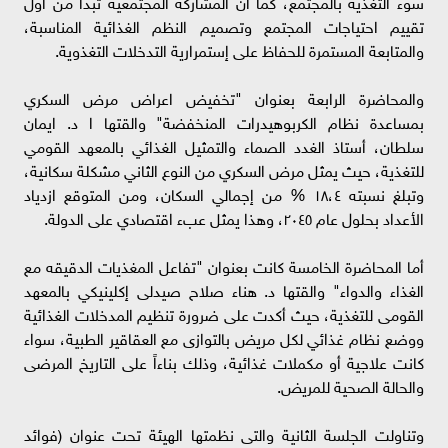
سوء التغذية بالمجتمع، كما أن المشاركة المجتمعية تبدأ من أول
تقييم احتياجات المجتمع وتصميم النظم الغذائية المناسبة،
والمتابعة المستمرة للحفاظ على إستمرارية التدخلات التغذوية.
والمحاضرة الرابعة بعنوان "تخفيض اعراض مرض السكري
بمساعدة نظام الكربوهيدرات المنخفضة" والقتها ا د. ايمان
سلطان، أستاذ الغدد الصماء والتمثيل الغذائي بالمعهد القومي
للتغذية، حيث يمثل مرض السكري من النوع الثاني مشكلة سكانية،
وتبلغ نسبته ١٨،٤ % من إجمالي السكان، ومن المتوقع ازدياد
الأعداد بحلول عام ٢٠٤٥، وهذا يمثل عبء اقتصادي على الدولة.
أما المحاضرة الخامسة كانت بعنوان "تفاعل المغذيات الدقيقه مع
الغذاء والدواء" والقتها د. هناء صلاح صيدلى إكلينيكي بالمعهد
القومى للتغذية، حيث أكدت على ضرورة تنظيم المدخلات الغذائية
ووضع نظام غذائي لكل مريض بالتوازى مع العقاقير الطبية، سواء
كانت علاجية أو مكملات غذائية، وذلك بناءاً على التاريخ المرضى
والحالة الصحية للمريض.
وتناولت الجلسة الثانية والتى نظمتها الهيئة تحت عنوان (فوائد