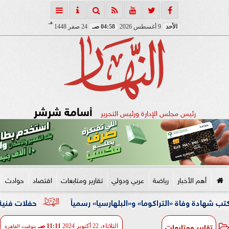
هـ
الأحد
9 أغسطس 2026
04:58 صـ
24 صفر 1448
أسامة شرشر
رئيس مجلس الإدارة ورئيس التحرير
أهم الأخبار
رياضة
عربي ودولي
تقارير ومتابعات
اقتصاد
حوادث
اة «التراكوما» و«البلهارسيا» رسمياً
حفلات فنية وأنشطة ثقا
تقارير ومتابعات
الثلاثاء، 22 أكتوبر 2024
11:11 صـ
بتوقيت القاهرة