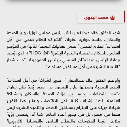
محمد البدوي
شهد الدكتور خالد عبدالغفار، نائب رئيس مجلس الوزراء وزير الصحة
والسكان، جلسة حوارية بعنوان "الشراكة لنظام صحي من أجل
استدامة النظام الصحي" ضمن فعاليات النسخة الثانية من المؤتمر
العالمي للسكان والصحة والتنمية البشرية (PHDC '24)، الذي يُعقد
برعاية الرئيس عبدالفتاح السيسي، رئيس الجمهورية، تحت شعار
"التنمية البشرية من أجل مستقبل مستدام".
وأوضح الدكتور خالد عبدالغفار أن تقرير الشراكة من أجل استدامة
النظم الصحية وقدرتها على الصمود في مصر يُعَدّ نتاج تعاون
متعدد القطاعات يجمع بين وزارة الصحة والسكان والشراكة
العالمية، تحت إشراف كلية لندن للاقتصاد، ويعتبر هذا التقرير
شهادة جريئة على الالتزام بمستقبل الصحة والتنمية البشرية ليس
فقط في مصر، بل في جميع أنحاء العالم، كما أنه يتضمن رؤية
تتلاقى فيها الحكومات والقطاع الخاص والأوساط الأكاديمية