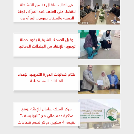
فى اطار حملة ال ١٦ من الأنشطة
للقضاء على العنف ضد المرأة : لجنة
الصحة والسكان بقومى المرأة تزور
مستشفى الشرطة بالعجوزة
وكيل الصحة بالشرقية يقود حملة
توعوية للإنقاذ من الجلطات الدماغية
ختام فعاليات الدورة التدريبية لإعداد
القيادات المستقبلية
مركز الملك سلمان للإغاثة يوقع
مذكرة دعم مالي مع ”اليونيسف”
بقيمة 4 ملايين دولار لدعم قطاعات
الصحة والمياه والإصحاح البيئي