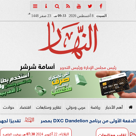
هـ
السبت
8 أغسطس 2026
09:33 مـ
23 صفر 1448
أسامة شرشر
رئيس مجلس الإدارة ورئيس التحرير
أهم الأخبار
رياضة
عربي ودولي
تقارير ومتابعات
اقتصاد
حوادث
DXC Dande بمصر
تقديرًا لجهوه في تطوير
تقارير ومتابعات
الثلاثاء، 22 أكتوبر 2024
07:30 مـ
بتوقيت القاهرة