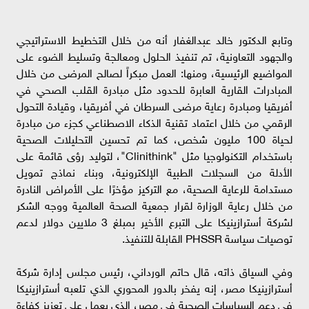
وتابع الدكتور خالد عبدالغفار أنه من خلال التخطيط الاستراتيجي
والجهود التعاونية، تم تنفيذ الحلول ومعالجة وتسليط الضوء على
المواضيع الرئيسية، ومنها: العمل مبكراً لصالح المرضى من خلال
المبادرات القارية العابرة للحدود مثل مبادرة القلب الصحي في
أفريقيا ومبادرة رعاية مرضى السرطان في أفريقيا، وقيادة التحول
الرقمي من خلال اعتماد تقنية الذكاء الاصطناعي كجزء من مبادرة
لحياة 100 مليون شخص، كما تم تحسين التحليلات الصحية
باستخدام التكنولوجيا مثل "Clinithink"، لتوليد رؤى قائمة على
الأدلة من السجلات الطبية الإلكترونية، وبناء نماذج تمويل
مستدامة للرعاية الصحية، مع التركيز مؤخرًا على الأمراض النادرة
من خلال رعاية الوزارة لقرار جمعية الصحة العالمية ووجه الشكر
لشركة أسترازينيكا على التبرع الأخير بمبلغ 3 ملايين دولار لدعم
توصيات سياسة PHSSR القابلة للتنفيذ.
وفي السياق ذاته، قال حاتم الورداني، رئيس مجلس إدارة شركة
أسترازينيكا مصر، إنه يفخر بالدور المحوري الذي تلعبه أسترازينيكا
في دعم السياسات الصحية في مصر، الذي يعمل على تعزيز كفاءة