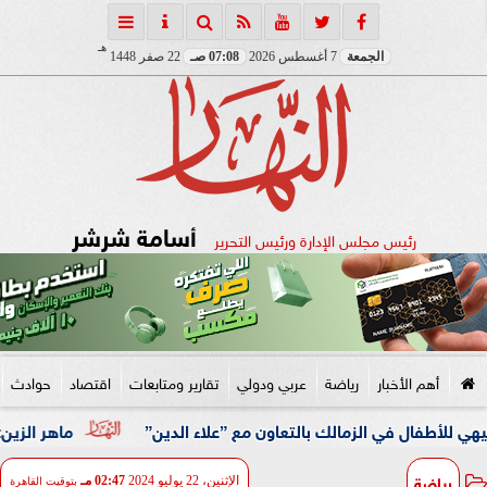
هـ
الجمعة
7 أغسطس 2026
07:08 صـ
22 صفر 1448
أسامة شرشر
رئيس مجلس الإدارة ورئيس التحرير
أهم الأخبار
رياضة
عربي ودولي
تقارير ومتابعات
اقتصاد
حوادث
 في الزمالك بالتعاون مع ”علاء الدين”
ماهر الزين: 25 حافلة تُعيد 1250 سودانيًا ضمن الفوج الـ41.. والالتزام بوثائق السفر عزز انسيابية العودة الطوعية
رياضة
الإثنين، 22 يوليو 2024
02:47 مـ
بتوقيت القاهرة