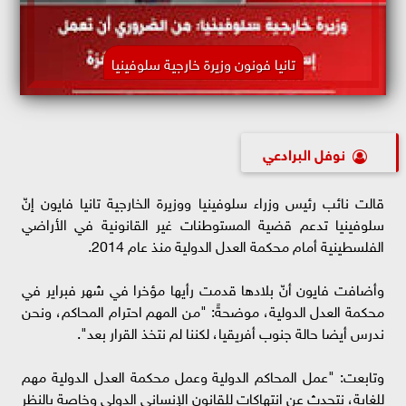
تانيا فونون وزيرة خارجية سلوفينيا
نوفل البرادعي
قالت نائب رئيس وزراء سلوفينيا ووزيرة الخارجية تانيا فايون إنّ
سلوفينيا تدعم قضية المستوطنات غير القانونية في الأراضي
الفلسطينية أمام محكمة العدل الدولية منذ عام 2014.
وأضافت فايون أنّ بلادها قدمت رأيها مؤخرا في شهر فبراير في
محكمة العدل الدولية، موضحةً: "من المهم احترام المحاكم، ونحن
ندرس أيضا حالة جنوب أفريقيا، لكننا لم نتخذ القرار بعد".
وتابعت: "عمل المحاكم الدولية وعمل محكمة العدل الدولية مهم
للغاية، نتحدث عن انتهاكات للقانون الإنساني الدولي وخاصة بالنظر