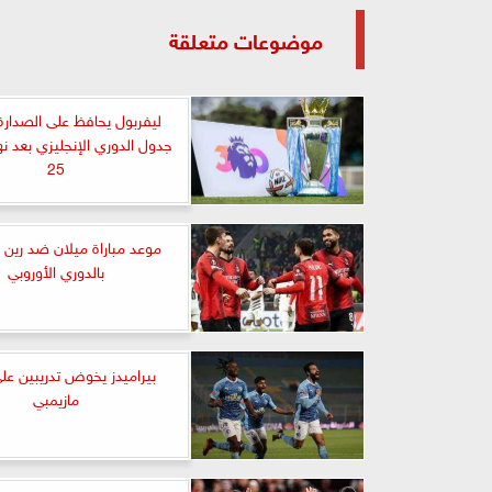
موضوعات متعلقة
ليفربول يحافظ على الصدارة.
جدول الدوري الإنجليزي بعد نها
25
موعد مباراة ميلان ضد رين 
بالدوري الأوروبي
بيراميدز يخوض تدريبين على
مازيمبي