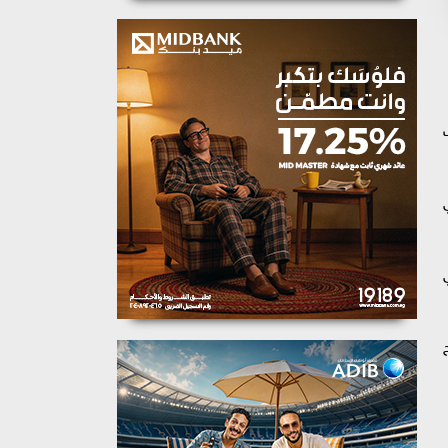
في
يرلنج