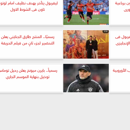
 برباعية
ليفربول يتأخر بهدف نظيف امام لوتو
ورى
تاون فى الشوط الاول
ربول فى
رسميًا.. المنتج طارق الجنايني يعلن
لإنجليزى
التحضير لجزء ثانٍ من فيلم الحريفة
الأوروبية
رسمياً.. بايرن ميونخ يعلن رحيل توما
توخيل بنهاية الموسم الجاري