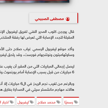
مصطفى الصبيحي
قال يورجن كلوب المدير الفني لفريق ليفربول ال
المقبلة لتجدد الإصابة التي تعرض لها رفقة المنتخب الوطني 
وأكد موقع ليفربول الرسمي غياب صلاح حتى الأس
وساوثهامبتون ونوتنجهام فورست، وقد يلحق ليفربول في لقا
6 مباريات من قبل بسبب الإصابة أمام بورنموث وتشيلسي وأرسنال وبيرنلي ونوريتش سيتي وفولهام.
هالاند مهاجم مانشستر سيتي في الصدارة بفارق ه
رسميًا
محمد صلاح
ليفربول
اخبار ا