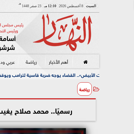
هـ
السبت
8 أغسطس 2026
12:10 مـ
23 صفر 1448
رئيس مجلس الإ
ورئيس التحر
أسامة 
شرشر
أهم الأخبار
رياضة
عربي ود
لأبيض».. القضاء يوجه ضربة قاسية لترامب ويوقف مشروعه الضخم
رياضة
رسميًا.. محمد صلاح يغيب