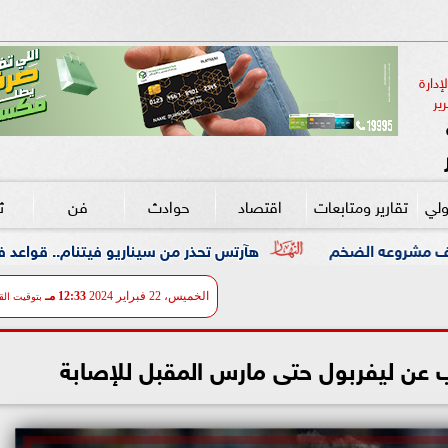
دارة 
ير
ولي
تقارير ومتابعات
اقتصاد
حوادث
فن
ث
هآرتس تحذر من سيناريو فيتنام.. قواعد في لبنان واحتلال ممتد 
الخميس، 22 فبراير 2024
12:33 مـ
بتوقيت الق
 عن ليفربول حتى مارس المقبل للإصابة