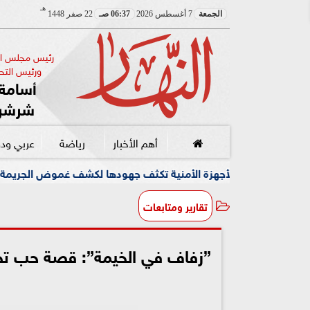
هـ
الجمعة
7 أغسطس 2026
06:37 صـ
22 صفر 1448
رئيس مجلس الإ
ورئيس التحر
أسامة 
شرشر
أهم الأخبار
رياضة
عربي ود
أمنية تكثف جهودها لكشف غموض الجريمة
وسط أجواء مبهجة وإ
تقارير ومتابعات
”زفاف في الخيمة”: قصة حب تحتض