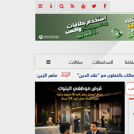
قافة
المحافظات
مقالات

ماهر الزين: 25 حافلة تُعيد 1250 سودانيًا ضمن الفوج الـ41.. والالتزام بوثائق السفر عزز انسيابية العودة الطوعية
اهرة