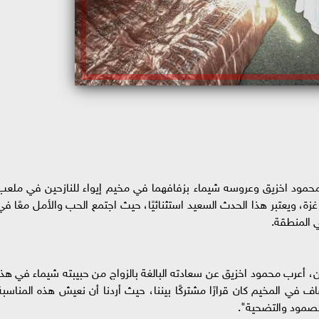
محمود اخزيق وعروسه شيماء بزفافهما في مخيم إيواء للنازحين في ملعب
غزة، ويعتبر هذا الحدث السعيد استثنائيًا، حيث اجتمع الحب والأمل معًا في
 المنطقة.
 أعرب محمود اخزيق عن سعادته البالغة بالزواج من حبيبته شيماء في هذا
في المخيم كان قرارًا مشتركًا بيننا، حيث أردنا أن نعيش هذه المناسبة
الصمود والتضحية".