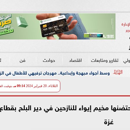
دارة 
ير
ولي
تقارير ومتابعات
اقتصاد
حوادث
فن
ث
بداعية.. مهرجان ترفيهي للأطفال في الزمالك بالتعاون مع ”علاء الدين”
الثلاثاء، 20 فبراير 2024
09:14 مـ
بتوقيت الق
نها مخيم إيواء للنازحين في دير البلح بقطاع
غزة