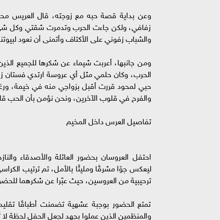
زفافي، ولكن جاءت الحرب وتدمرت شقتي وكل شئ، وق
والشباب زفوني على الأكتاف وأتمنى أن نعود لبيوتنا 
الحرب، وكان حلمي مثل أي عروسة ارتدي فستان 
حبي لمحود قررت أقبل بزواجي منه في خيمة، ورغم ال
والفرح في قلوب الآخرين، ونحن نؤمن بأن الحب قا
تفاصيل العرس داخل المخيم
احتفل العروسان بحضور العائلة والأصدقاء والناز
ليعكس جوًا مشرقًا ومليئًا بالأمل، تم ترتيب الكراس
ترحيبية من العروسين، حيث عبّرا عن شكرهما للحضور
تمتع الحضور بوجبة عشهية تضمنت أطباقًا تقليد
والمنظمين الذين عملوا بجهد لجعل الحفل لحظة لا ت