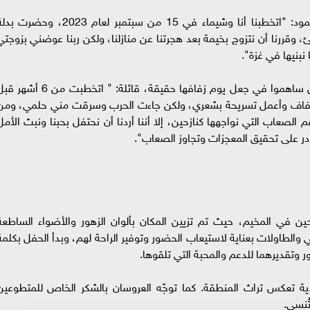
وعن بداية قصة حبه مع زوجته، قال العريس محمود: "اتخطبنا أنا وشيماء في 15 من سبتمبر لعام 2023، وحضرت
ررنا أن نتزوج بخيمة بعد هجرتنا عن منازلنا، ولكن ربنا عوضني بزوجتي
نبنيها في غزة".
ومن جانبها، أعربت شيماء عن شكرها للجميع الذين ساهموا في جعل يوم زفافها حقيقة، قائلة: " اتخطبت من 6 
زفاف وأعمل تسريحة بشعري، ولكن جاءت الحرب وسرقت مني حلمي، ومن
صعاب التي نواجهها كنازحين، إلا أننا أردنا أن نحتفل بحبنا ونبث الأمل
در على تحقيق المعجزات وتجاوز الصعاب".
حين في المخيم، حيث تم تزيين المكان بألوان الزهور والأضواء الساطعة
ي والطاولات بعناية لاستيعاب الحضور وتوفير الراحة لهم، وبدأ الحفل بكلمة
 وتقديرهما للدعم والمحبة التي تلقوها.
ية تعكس تراث المنطقة. كما توجّه العروسان بالشكر الخاص للمتطوعين
ُنسى.