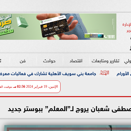
دارة 
ير
ولي
تقارير ومتابعات
اقتصاد
حوادث
فن
ث
بني سويف الأهلية تشارك في فعاليات معرض ”أخبار اليوم للتعليم ال
الإثنين، 19 فبراير 2024
02:56 مـ
بتوقيت الق