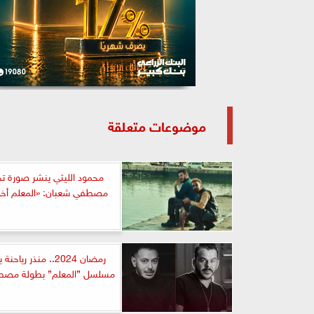
موضوعات متعلقة
محمود الليثي ينشر صورة ت
مصطفي شعبان: «المعلم أخويا
رمضان 2024.. منذر ريا
مسلسل ”المعلم” بطولة مصط