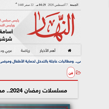
هـ
الجمعة
7 أغسطس 2026
04:29 مـ
22 صفر 1448
رئيس مجلس الإ
ورئيس التحر
أسامة 
شرشر
أهم الأخبار
رياضة
عربي ود
بات عاجلة بالتدخل لحماية الأطفال ومرضى الأورام
جامعة 
فن
مسلسلات رمضان 2024.. مصطفى شعبان يروج لـ”المعلم” ببوستر جديد