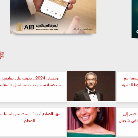
جمعه مع
رمضان 2024.. تعرف على تفاصيل
 الكبير»
شخصية سيد رجب بمسلسل «المعلم»
حنة ينضم إلى
سهر الصايغ أحدث المنضمين لمسلس
فى شعبان
المعلم