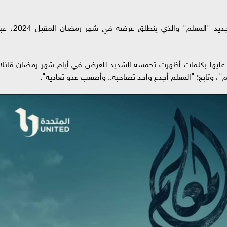
روج الفنان مصطفى شعبان لأحداث مسلسله الجديد "المعلم" والذي ينطلق عرضه في شهر رمضان
يها بكلمات أظهرت تحمسه الشديد للعرض في أيام شهر رمضان قائلا: