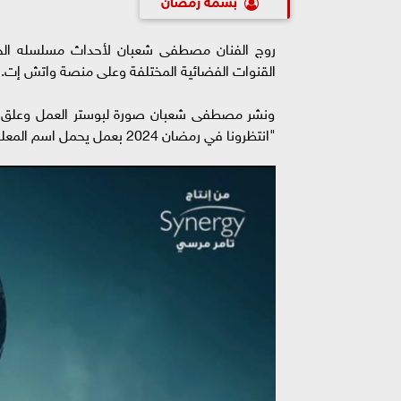
القنوات الفضائية المختلفة وعلى منصة واتش إت.
ونشر مصطفى شعبان صورة لبوستر العمل وعلق عل
"انتظرونا في رمضان 2024 بعمل يحمل اسم المعلم"، وتابع: "المعلم أجدع واحد تصاحبه.. وأصعب عدو تعاديه".