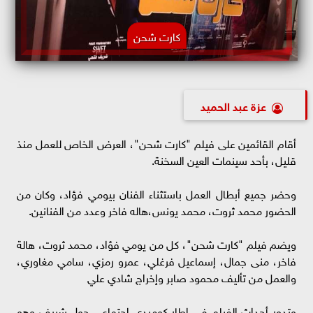
كارت شحن
عزة عبد الحميد
أقام القائمين على فيلم "كارت شحن"، العرض الخاص للعمل منذ
قليل، بأحد سينمات العين السخنة.
وحضر جميع أبطال العمل باستثناء الفنان بيومي فؤاد، وكان من
الحضور محمد ثروت، محمد يونس،هاله فاخر وعدد من الفنانين.
ويضم فيلم "كارت شحن"، كل من يومي فؤاد، محمد ثروت، هالة
فاخر، منى جمال، إسماعيل فرغلي، عمرو رمزي، سامي مغاوري،
والعمل من تأليف محمود صابر وإخراج شادي علي
وتدور أحداث الفيلم في إطار كوميدي اجتماعي حول شريف وهو