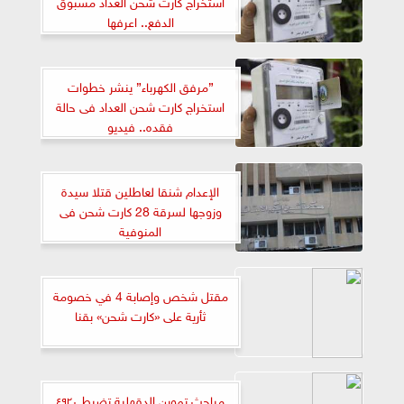
استخراج كارت شحن العداد مسبوق
الدفع.. اعرفها
”مرفق الكهرباء” ينشر خطوات
استخراج كارت شحن العداد فى حالة
فقده.. فيديو
الإعدام شنقا لعاطلين قتلا سيدة
وزوجها لسرقة 28 كارت شحن فى
المنوفية
مقتل شخص وإصابة 4 في خصومة
ثأرية على «كارت شحن» بقنا
مباحث تموين الدقهلية تضبط ٤٩٢٠