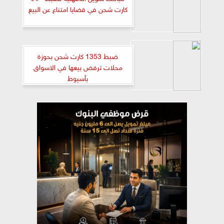
كارت شحن في قضايا امتناع عن البيع
ضبط 1353 كارت شحن بحوزة
محلات ترفض بيعها في الاسواق
بأسيوط