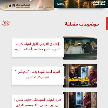
موضوعات متعلقة
إنطلاق العرض الأول لفيلم كارت
شحن بحضور صُناعه وأبطاله.. اليوم
النجم أحمد شيبة يغنى ”ابلكيشن ”
لفيلم كارت شحن
طرح الفيلم السينمائي «كارت شحن »
في دور العرض 21 ديسمبر الجاري