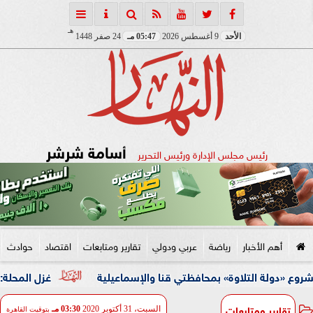
هـ
الأحد
9 أغسطس 2026
05:47 مـ
24 صفر 1448
أسامة شرشر
رئيس مجلس الإدارة ورئيس التحرير
أهم الأخبار
رياضة
عربي ودولي
تقارير ومتابعات
اقتصاد
حوادث
لتلاوة» بمحافظتي قنا والإسماعيلية
غزل المحلة: طلبنا 50 مليون لبيع محمود صلاح إلى الأهلي.. ونمتلك عروض خارجية للاعب
تقارير ومتابعات
السبت، 31 أكتوبر 2020
03:30 مـ
بتوقيت القاهرة