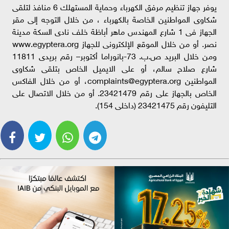
يوفر جهاز تنظيم مرفق الكهرباء وحماية المستهلك 6 منافذ لتلقى
شكاوى المواطنين الخاصة بالكهرباء ، من خلال التوجه إلى مقر
الجھاز فى 1 شارع المهندس ماھر أباظة خلف نادى السكة مدینة
نصر. أو من خلال الموقع الإلكترونى للجھاز www.egyptera.org
ومن خلال البرید ص.ب. 73-بانوراما أكتوبر– رقم بریدى 11811
شارع صلاح سالم، أو على الایمیل الخاص بتلقى شكاوى
المواطنين
complaints@egyptera.org
، أو من خلال الفاكس
الخاص بالجهاز على رقم 23421479. أو من خلال الاتصال على
التلیفون رقم 23421475 (داخلى 154).